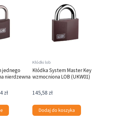
cen:
od
89,42 zł
do
92,54 zł
Kłódki lob
m jednego
Kłódka System Master Key
na nierdzewna
wzmocniona LOB (UKW01)
54
zł
145,58
zł
je
Dodaj do koszyka