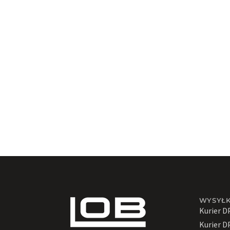
Kamery
Kłódki
SEJFY YALE
Wizjery
Wkładki
Zamki
Zamki meblowe i
kasetowe
Zamki wierzchnie
Wkładki do zamków
wierzchnich
ZAMKI ATESTOWANE
ZAMKI STANDARDOWE
ZAMKI WPUSZCZANE
WYSYŁ
Zamki magnetyczne
Kurier D
ZAMKI
Kurier D