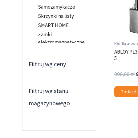
Samozamykacze
Skrzynki na listy
SMART HOME
Zamki
elektromagnetyczne
Kłódki ates
Kłódki lob
ABLOY PL35
5
Kłódki atestowane
Filtruj wg ceny
KŁÓDKI MOSIEŻNE
990,00
zł
Kłodki standardowe
Kłódki szyfrowe
Filtruj wg stanu
Dodaj d
Kłódki trzpieniowe
magazynowego
KŁODKI VDV
KŁODKI YETI
Ten
Kłódki zasuwkowe
produkt
KŁÓDKI ŻELIWNE