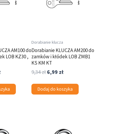
a
Dorabianie klucza
UCZA AM100 do
Dorabianie KLUCZA AM200 do
ek LOB KZ30 ,
zamków i kłódek LOB ZMB1
KS KM KT
ł
9,34
zł
6,99
zł
szyka
Dodaj do koszyka
Zakres
Zakres
Ten
cen:
cen:
produkt
od
od