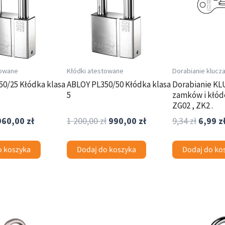
200,00 zł.
towane
Kłódki atestowane
Dorabianie klucz
0/25 Kłódka klasa
ABLOY PL350/50 Kłódka klasa
Dorabianie KL
5
zamków i kłód
ZG02 , ZK2 .
960,00
zł
1 200,00
zł
990,00
zł
9,34
zł
6,99
z
o koszyka
Dodaj do koszyka
Dodaj do ko
Zakres
Zakres
Ten
Ten
cen:
cen:
produkt
produkt
od
od