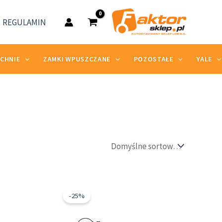
REGULAMIN
ZCHNIE
ZAMKI WPUSZCZANE
POZOSTAŁE
YALE
tna
Aktualna
Pierwotna
Aktualna
cena
cena
cena
-25%
ła:
wynosi:
wynosiła:
wynosi:
6,99 zł.
9,34 zł.
6,99 zł.