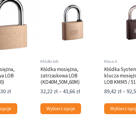
cen:
cen:
produkt
produkt
od
od
ma
ma
6,89 zł
32,22 zł
wiele
wiele
do
do
wariantów.
wariantów.
8,30 zł
43,66 zł
Opcje
Opcje
można
można
wybrać
wybrać
na
na
Kłódki lob
Klasa A
stronie
stronie
siężna,
Kłódka mosiężna,
Kłódka Syste
wa LOB
zatrzaskowa LOB
klucza mosięż
produktu
produktu
0)
(KD40M,50M,60M)
LOB KMM5 / 51
,30
zł
32,22
zł
–
43,66
zł
89,42
zł
–
92,
 opcje
Wybierz opcje
Wybierz opc