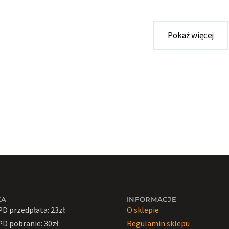
Pokaż więcej
KA
INFORMACJE
PD przedpłata: 23zł
O sklepie
PD pobranie: 30zł
Regulamin sklepu