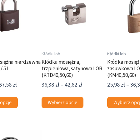
ma
ma
58,22 zł
36,38 zł
wiele
wiele
do
do
wariantów.
wariantów.
67,58 zł
42,62 zł
Opcje
Opcje
można
można
wybrać
wybrać
na
na
Kłódki lob
Kłódki lob
stronie
stronie
siężna nierdzewna
Kłódka mosiężna,
Kłódka mosięż
/ 51
trzpieniowa, satynowa LOB
zasuwkowa L
produktu
produktu
(KTD40,50,60)
(KM40,50,60)
67,58
zł
36,38
zł
–
42,62
zł
25,98
zł
–
36,
 opcje
Wybierz opcje
Wybierz opc
Zakres
Zakres
Ten
Ten