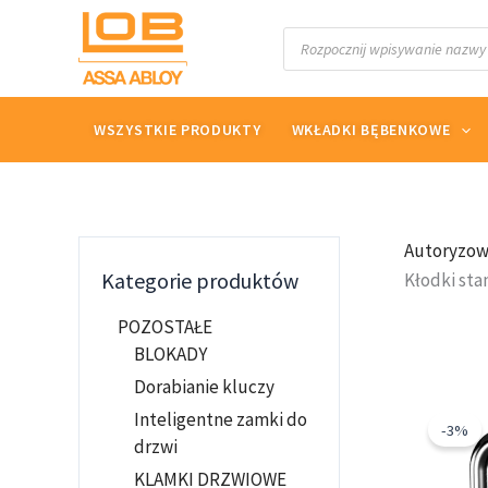
Przejdź
Wyszukiwarka
do
produktów
treści
WSZYSTKIE PRODUKTY
WKŁADKI BĘBENKOWE
Autoryzow
Kategorie produktów
Kłodki st
POZOSTAŁE
BLOKADY
Dorabianie kluczy
Inteligentne zamki do
-3%
drzwi
w
9
KLAMKI DRZWIOWE