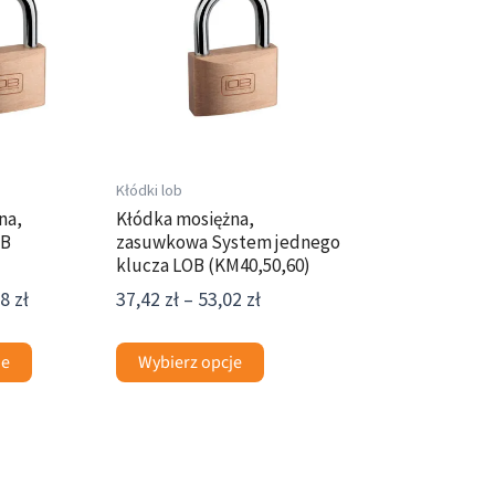
ma
25,98 zł
37,42 zł
wiele
do
do
wariantów.
36,38 zł
53,02 zł
Opcje
można
wybrać
na
Kłódki lob
stronie
na,
Kłódka mosiężna,
OB
zasuwkowa System jednego
produktu
klucza LOB (KM40,50,60)
38
zł
37,42
zł
–
53,02
zł
je
Wybierz opcje
Zakres