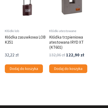
132,06 zł.
122,90 zł.
Kłódki lob
Kłódki atestowane
Kłódka zasuwkowa LOB
Kłódka trzpieniowa
K351
atestowana IRYD XT
(KT601)
32,22
zł
132,06
zł
122,90
zł
Dodaj do koszyka
Dodaj do koszyka