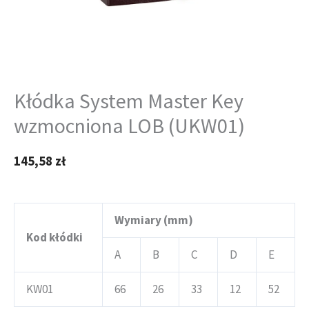
Kłódka System Master Key
wzmocniona LOB (UKW01)
145,58
zł
Wymiary (mm)
Kod kłódki
A
B
C
D
E
KW01
66
26
33
12
52