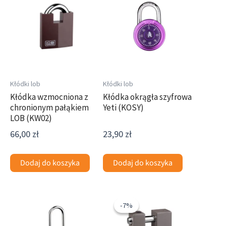
Kłódki lob
Kłódki lob
Kłódka wzmocniona z
Kłódka okrągła szyfrowa
chronionym pałąkiem
Yeti (KOSY)
LOB (KW02)
66,00
zł
23,90
zł
Dodaj do koszyka
Dodaj do koszyka
Pierwotna
Aktualna
cena
cena
-7%
-7%
wynosiła:
wynosi: