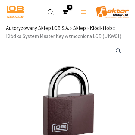
(UKW01)
Przejdź
do
treści
Autoryzowany Sklep LOB S.A.
»
Sklep
»
Kłódki lob
»
Kłódka System Master Key wzmocniona LOB (UKW01)
ilość
Kłódka
System
Master
Key
wzmocniona
LOB
(UKW01)