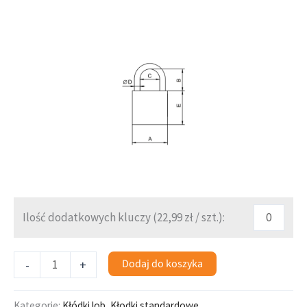
Ilość dodatkowych kluczy (
22,99
zł
/ szt.):
Dodaj do koszyka
-
+
Kategorie:
Kłódki lob
,
Kłodki standardowe