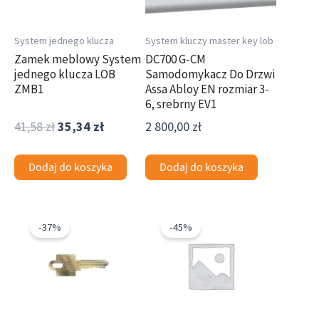
System jednego klucza
System kluczy master key lob
Zamek meblowy System
DC700 G-CM
jednego klucza LOB
Samodomykacz Do Drzwi
ZMB1
Assa Abloy EN rozmiar 3-
6, srebrny EV1
41,58
zł
35,34
zł
2 800,00
zł
Dodaj do koszyka
Dodaj do koszyka
Pierwotna
Aktualna
Pierwotna
Aktualna
cena
cena
cena
cena
-37%
-45%
wynosiła:
wynosi:
wynosiła:
wynosi:
36,38 zł.
22,99 zł.
67,58 zł.
37,42 zł.