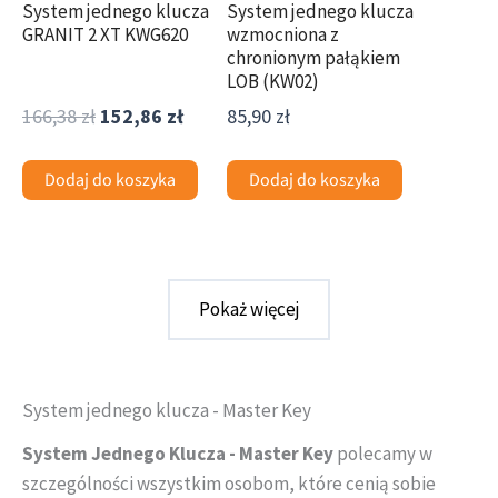
System jednego klucza
System jednego klucza
GRANIT 2 XT KWG620
wzmocniona z
chronionym pałąkiem
LOB (KW02)
166,38
zł
152,86
zł
85,90
zł
Dodaj do koszyka
Dodaj do koszyka
Pokaż więcej
System jednego klucza - Master Key
System Jednego Klucza - Master Key
polecamy w
szczególności wszystkim osobom, które cenią sobie