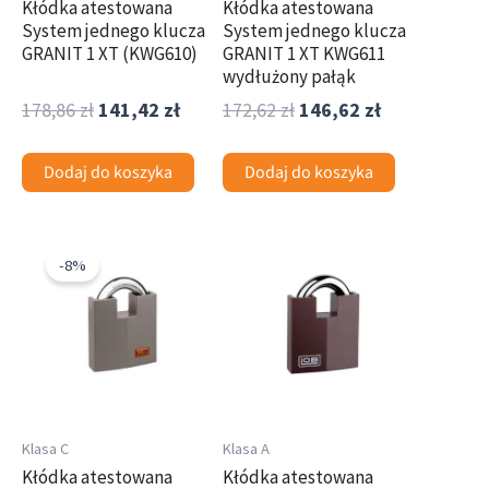
Kłódka atestowana
Kłódka atestowana
System jednego klucza
System jednego klucza
GRANIT 1 XT (KWG610)
GRANIT 1 XT KWG611
wydłużony pałąk
178,86
zł
141,42
zł
172,62
zł
146,62
zł
Dodaj do koszyka
Dodaj do koszyka
Pierwotna
Aktualna
cena
cena
-8%
wynosiła:
wynosi:
166,38 zł.
152,86 zł.
Klasa C
Klasa A
Kłódka atestowana
Kłódka atestowana