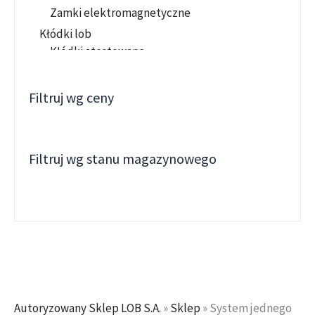
Zamki elektromagnetyczne
Kłódki lob
Kłódki atestowane
KŁÓDKI MOSIEŻNE
Kłodki standardowe
Filtruj wg ceny
Kłódki szyfrowe
Kłódki trzpieniowe
KŁODKI VDV
Filtruj wg stanu magazynowego
KŁODKI YETI
Kłódki zasuwkowe
KŁÓDKI ŻELIWNE
Kłódki znalowe
KONTROLA DOSTĘPU
Zamki autonomiczne
ZAMKI HOTELOWE
Autoryzowany Sklep LOB S.A.
»
Sklep
»
System jednego