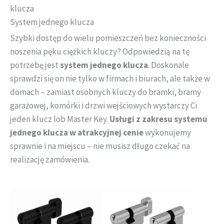
LOB RentingLock
klucza
System LOB 8000
System jednego klucza
Sejfy
Szybki dostęp do wielu pomieszczeń bez konieczności
System jednego klucza
noszenia pęku ciężkich kluczy? Odpowiedzią na tę
Kłódki na jeden klucz
potrzebę jest
system jednego klucza
. Doskonale
Klasa A
sprawdzi się on nie tylko w firmach i biurach, ale także w
Klasa B
domach – zamiast osobnych kluczy do bramki, bramy
Klasa C
garażowej, komórki i drzwi wejściowych wystarczy Ci
System kluczy master key lob
jeden klucz lob Master Key.
Usługi z zakresu systemu
jednego klucza w atrakcyjnej cenie
wykonujemy
Wkładki na jeden klucz
Klasa A
sprawnie i na miejscu – nie musisz długo czekać na
realizację zamówienia.
Klasa B
Klasa C
Zamki na jeden klucz
Zakres
Zakres
Ten
Ten
cen:
cen:
WIZJERY ELEKTRONICZNE
produkt
produkt
od
od
Wkładki bębenkowe
ma
ma