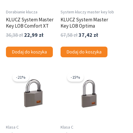
Dorabianie klucza
System kluczy master key lob
KLUCZ System Master
KLUCZ System Master
Key LOB Comfort XT
Key LOB Optima
36,38
zł
22,99
zł
67,58
zł
37,42
zł
Dodaj do koszyka
Dodaj do koszyka
Pierwotna
Aktualna
Pierwotna
Aktualna
cena
cena
cena
cena
-21%
-15%
wynosiła:
wynosi:
wynosiła:
wynosi:
178,86 zł.
141,42 zł.
172,62 zł.
146,62 zł.
Klasa C
Klasa C