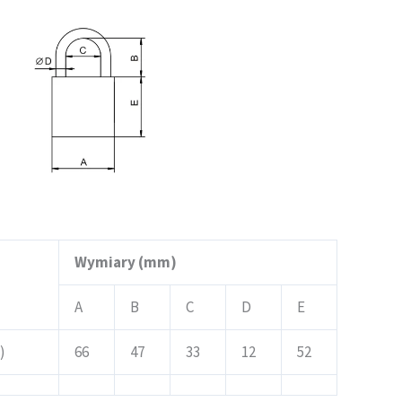
Wymiary (mm)
A
B
C
D
E
)
66
47
33
12
52