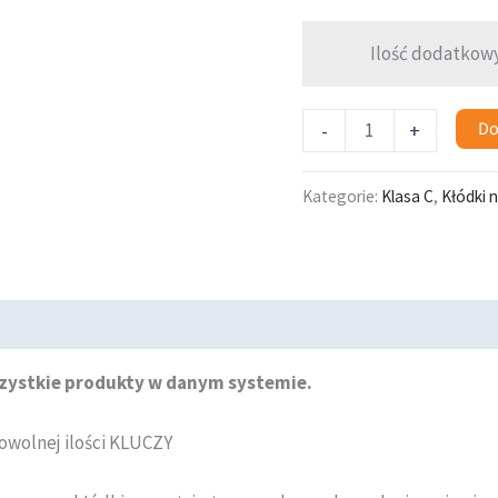
Ilość dodatkowy
Do
-
+
Kategorie:
Klasa C
,
Kłódki n
szystkie produkty w danym systemie.
owolnej ilości KLUCZY