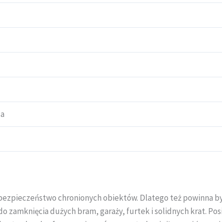
za
ezpieczeństwo chronionych obiektów. Dlatego też powinna b
do zamknięcia dużych bram, garaży, furtek i solidnych krat. Po