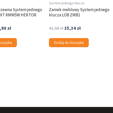
System jednego klucza
dzewna System jednego
Zamek meblowy System jednego
T XT KMM5W HEKTOR
klucza LOB ZMB1
,90
zł
41,58
zł
35,34
zł
koszyka
Dodaj do koszyka