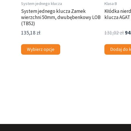
System jednego klucza
Klasa B
System jednego klucza Zamek
Kłódka nier
wierzchni 50mm, dwubębenkowy LOB
klucza AGA
(TB52)
135,18
zł
131,02
zł
94
Wybierz opcje
Dodaj do 