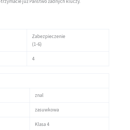
otrzymacie już Państwo żadnych kluczy.
Zabezpieczenie
(1-6)
4
znal
zasuwkowa
Klasa 4