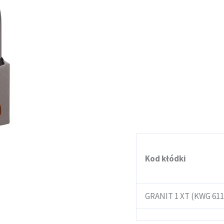
1
XT
KWG611
wydłużony
pałąk
Kod kłódki
GRANIT 1 XT (KWG 611