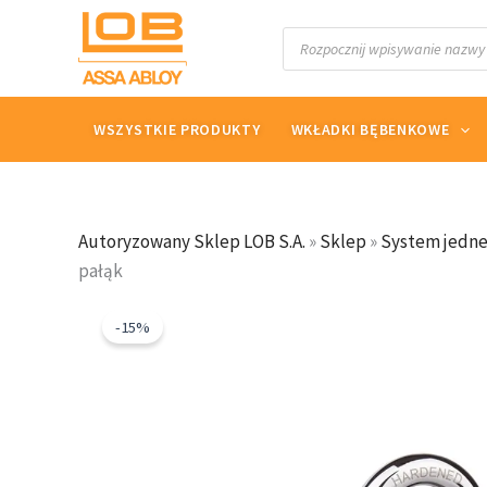
Przejdź
Wyszukiwarka
do
produktów
treści
WSZYSTKIE PRODUKTY
WKŁADKI BĘBENKOWE
Autoryzowany Sklep LOB S.A.
»
Sklep
»
System jedne
pałąk
-15%