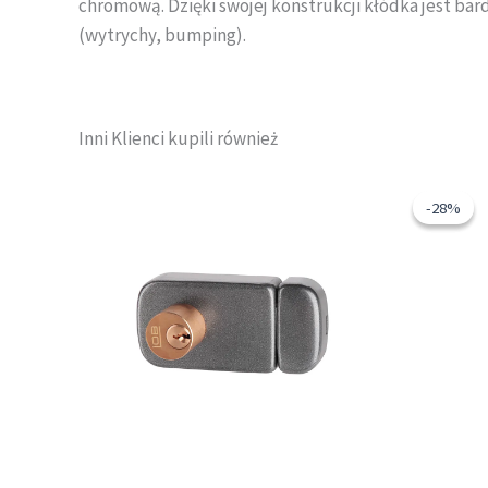
chromową. Dzięki swojej konstrukcji kłódka jest ba
(wytrychy, bumping).
Inni Klienci kupili również
Pi
Ten
ce
produkt
-28%
-28%
wy
ma
131
wiele
wariantów.
Opcje
można
wybrać
na
stronie
produktu