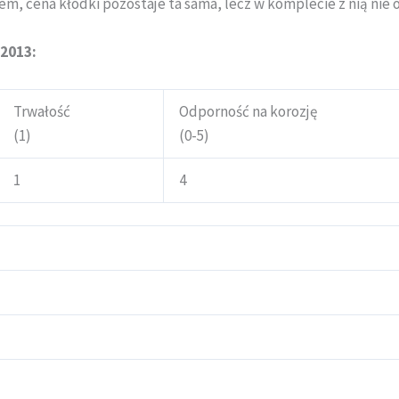
m, cena kłódki pozostaje ta sama, lecz w komplecie z nią nie 
2013:
Trwałość
Odporność na korozję
(1)
(0-5)
1
4