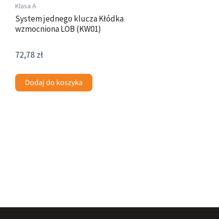
Klasa A
System jednego klucza Kłódka
wzmocniona LOB (KW01)
72,78
zł
Dodaj do koszyka