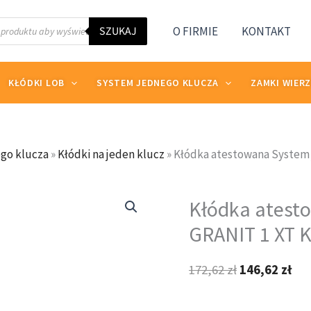
SZUKAJ
O FIRMIE
KONTAKT
KŁÓDKI LOB
SYSTEM JEDNEGO KLUCZA
ZAMKI WIER
go klucza
»
Kłódki na jeden klucz
»
Kłódka atestowana System
ilość
Pierwotna
Akt
Kłódka atest
Kłódka
cena
ce
atestowana
GRANIT 1 XT 
wynosiła:
wyn
System
172,62 zł.
146
jednego
172,62
zł
146,62
zł
klucza
GRANIT