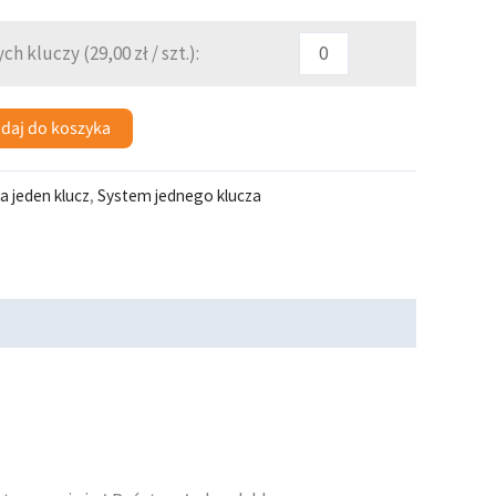
ch kluczy (
29,00
zł
/ szt.):
daj do koszyka
a jeden klucz
,
System jednego klucza