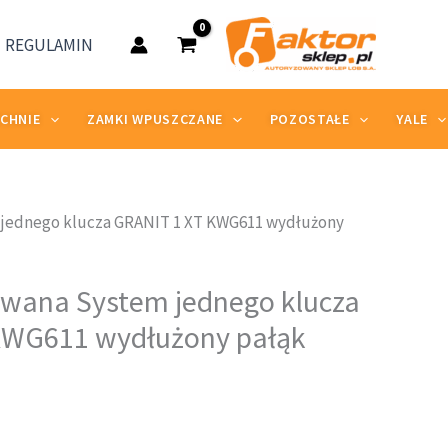
1
XT
REGULAMIN
KWG611
wydłużony
pałąk
ZCHNIE
ZAMKI WPUSZCZANE
POZOSTAŁE
YALE
 jednego klucza GRANIT 1 XT KWG611 wydłużony
ualna
owana System jednego klucza
na
KWG611 wydłużony pałąk
osi:
,62 zł.