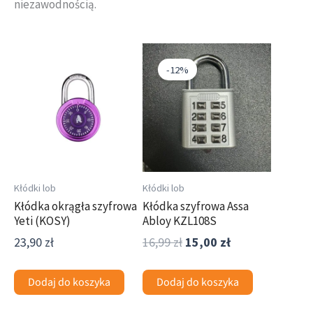
niezawodnością.
Dorabianie klucza
WKŁADKI ARES
Pierwotna
Aktualna
Wkładki dragon
cena
cena
-12%
WKŁADKI LOBIX
wynosiła:
wynosi:
Wkładki vdv
16,99 zł.
15,00 zł.
Wkładki yeti
Wkładki hektor
YALE
Alarmy
Kłódki lob
Kłódki lob
Kamery
Kłódka okrągła szyfrowa
Kłódka szyfrowa Assa
Kłódki
Yeti (KOSY)
Abloy KZL108S
SEJFY YALE
23,90
zł
16,99
zł
15,00
zł
Wizjery
Wkładki
Dodaj do koszyka
Dodaj do koszyka
Zamki