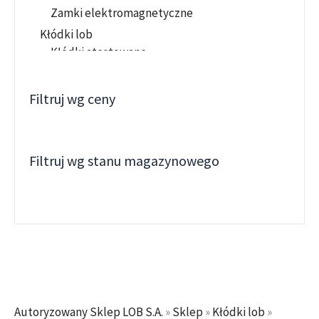
Zamki elektromagnetyczne
Kłódki lob
Kłódki atestowane
KŁÓDKI MOSIEŻNE
Kłodki standardowe
Filtruj wg ceny
Kłódki szyfrowe
Kłódki trzpieniowe
KŁODKI VDV
Filtruj wg stanu magazynowego
KŁODKI YETI
Kłódki zasuwkowe
KŁÓDKI ŻELIWNE
Kłódki znalowe
KONTROLA DOSTĘPU
Zamki autonomiczne
ZAMKI HOTELOWE
Autoryzowany Sklep LOB S.A.
»
Sklep
»
Kłódki lob
»