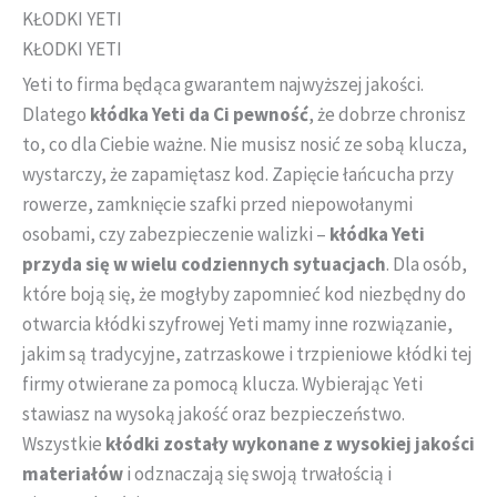
LOB RentingLock
KŁODKI YETI
System LOB 8000
KŁODKI YETI
Sejfy
Yeti to firma będąca gwarantem najwyższej jakości.
System jednego klucza
Dlatego
kłódka Yeti da Ci pewność
, że dobrze chronisz
Kłódki na jeden klucz
to, co dla Ciebie ważne. Nie musisz nosić ze sobą klucza,
Klasa A
wystarczy, że zapamiętasz kod. Zapięcie łańcucha przy
Klasa B
rowerze, zamknięcie szafki przed niepowołanymi
Klasa C
osobami, czy zabezpieczenie walizki –
kłódka Yeti
System kluczy master key lob
przyda się w wielu codziennych sytuacjach
. Dla osób,
które boją się, że mogłyby zapomnieć kod niezbędny do
Wkładki na jeden klucz
Klasa A
otwarcia kłódki szyfrowej Yeti mamy inne rozwiązanie,
jakim są tradycyjne, zatrzaskowe i trzpieniowe kłódki tej
Klasa B
firmy otwierane za pomocą klucza. Wybierając Yeti
Klasa C
stawiasz na wysoką jakość oraz bezpieczeństwo.
Zamki na jeden klucz
Wszystkie
kłódki zostały wykonane z wysokiej jakości
WIZJERY ELEKTRONICZNE
materiałów
i odznaczają się swoją trwałością i
Wkładki bębenkowe