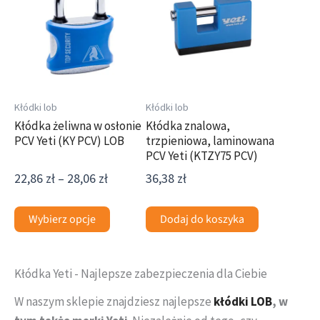
ma
22,86 zł
wiele
do
wariantów.
28,06 zł
Opcje
można
wybrać
Kłódki lob
Kłódki lob
na
Kłódka żeliwna w osłonie
Kłódka znalowa,
PCV Yeti (KY PCV) LOB
trzpieniowa, laminowana
stronie
PCV Yeti (KTZY75 PCV)
produktu
22,86
zł
–
28,06
zł
36,38
zł
Wybierz opcje
Dodaj do koszyka
Kłódka Yeti - Najlepsze zabezpieczenia dla Ciebie
W naszym sklepie znajdziesz najlepsze
kłódki LOB
, w