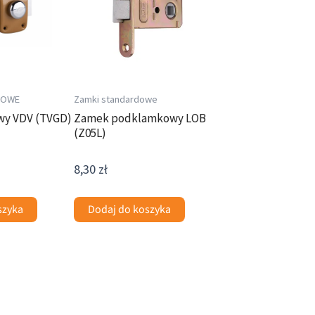
DOWE
Zamki standardowe
wy VDV (TVGD)
Zamek podklamkowy LOB
(Z05L)
8,30
zł
szyka
Dodaj do koszyka
Ten
produkt