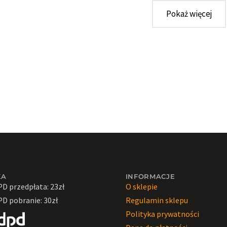
Pokaż więcej
KA
INFORMACJE
PD przedpłata: 23zł
O sklepie
PD pobranie: 30zł
Regulamin sklepu
Polityka prywatności