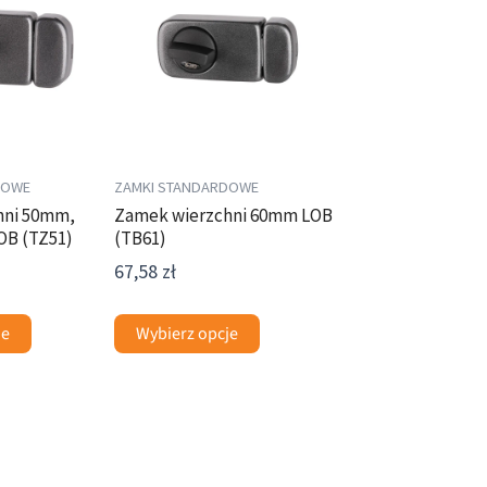
ma
wiele
wariantów.
Opcje
można
wybrać
na
DOWE
ZAMKI STANDARDOWE
stronie
hni 50mm,
Zamek wierzchni 60mm LOB
OB (TZ51)
(TB61)
produktu
67,58
zł
je
Wybierz opcje
Ten
produkt