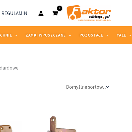
REGULAMIN
ZCHNIE
ZAMKI WPUSZCZANE
POZOSTAŁE
YALE
ndardowe