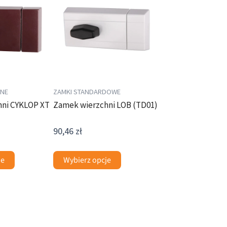
ma
wiele
wariantów.
Opcje
można
wybrać
na
ANE
ZAMKI STANDARDOWE
stronie
hni CYKLOP XT
Zamek wierzchni LOB (TD01)
produktu
90,46
zł
je
Wybierz opcje