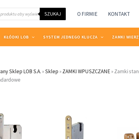
SZUKAJ
O FIRMIE
KONTAKT
KŁÓDKI LOB
SYSTEM JEDNEGO KLUCZA
ZAMKI WIER
any Sklep LOB S.A.
»
Sklep
»
ZAMKI WPUSZCZANE
»
Zamki sta
ndardowe