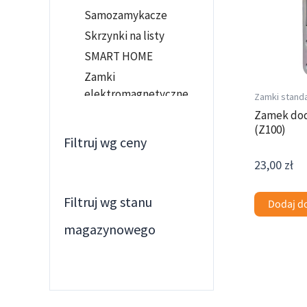
Samozamykacze
Skrzynki na listy
SMART HOME
Zamki
elektromagnetyczne
Zamki stand
Kłódki lob
Zamek do
(Z100)
Kłódki atestowane
Filtruj wg ceny
KŁÓDKI MOSIEŻNE
23,00
zł
Kłodki standardowe
Kłódki szyfrowe
Filtruj wg stanu
Dodaj d
Kłódki trzpieniowe
magazynowego
KŁODKI VDV
KŁODKI YETI
Ten
Kłódki zasuwkowe
produkt
KŁÓDKI ŻELIWNE