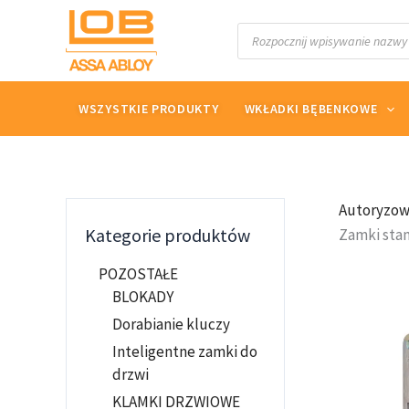
Przejdź
Wyszukiwarka
do
produktów
treści
WSZYSTKIE PRODUKTY
WKŁADKI BĘBENKOWE
Autoryzow
Kategorie produktów
Zamki sta
POZOSTAŁE
BLOKADY
Dorabianie kluczy
Inteligentne zamki do
drzwi
KLAMKI DRZWIOWE