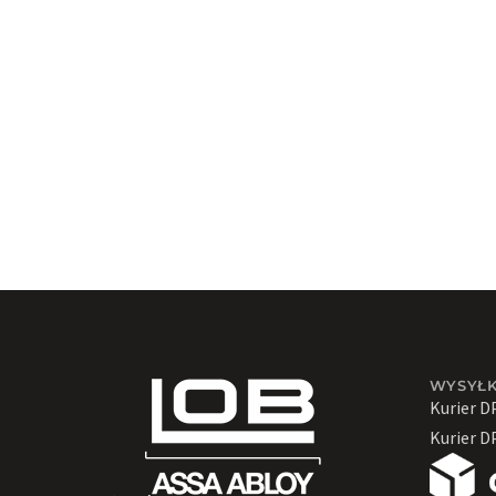
Kamery
Kłódki
SEJFY YALE
Wizjery
Wkładki
Zamki
Zamki meblowe i
kasetowe
Zamki wierzchnie
Wkładki do zamków
wierzchnich
ZAMKI ATESTOWANE
ZAMKI STANDARDOWE
WYSYŁ
Kurier D
ZAMKI WPUSZCZANE
Kurier D
Zamki magnetyczne
ZAMKI