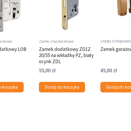
ardowe
Zamki standardowe
ZAMKI STANDAR
datkowy LOB
Zamek dodatkowy ZD1Z
Zamek garażo
20/55 na wkładkę PZ, biały
ocynk ZDL
55,00
zł
45,00
zł
o koszyka
Dodaj do koszyka
Dodaj do ko
Ten
Ten
produkt
produkt