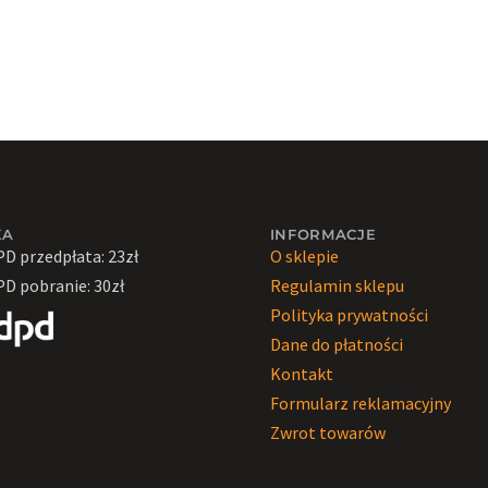
KA
INFORMACJE
PD przedpłata: 23zł
O sklepie
PD pobranie: 30zł
Regulamin sklepu
Polityka prywatności
Dane do płatności
Kontakt
Formularz reklamacyjny
Zwrot towarów