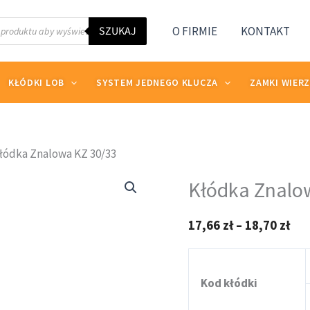
SZUKAJ
O FIRMIE
KONTAKT
KŁÓDKI LOB
SYSTEM JEDNEGO KLUCZA
ZAMKI WIER
łódka Znalowa KZ 30/33
ilość
Zak
Kłódka Znalo
Kłódka
cen
Znalowa
od
17,66
zł
–
18,70
zł
KZ
17,
30/33
do
18,
Kod kłódki