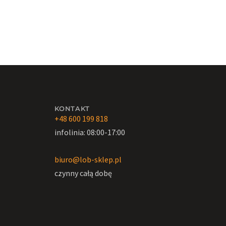
KONTAKT
+48 600 199 818
infolinia: 08:00-17:00
biuro@lob-sklep.pl
czynny całą dobę