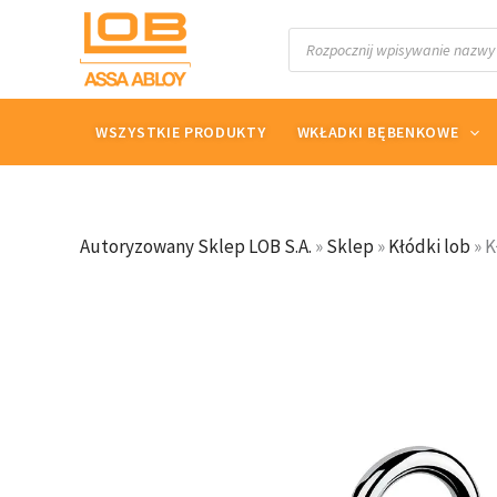
Przejdź
Wyszukiwarka
do
produktów
treści
WSZYSTKIE PRODUKTY
WKŁADKI BĘBENKOWE
Autoryzowany Sklep LOB S.A.
»
Sklep
»
Kłódki lob
»
K