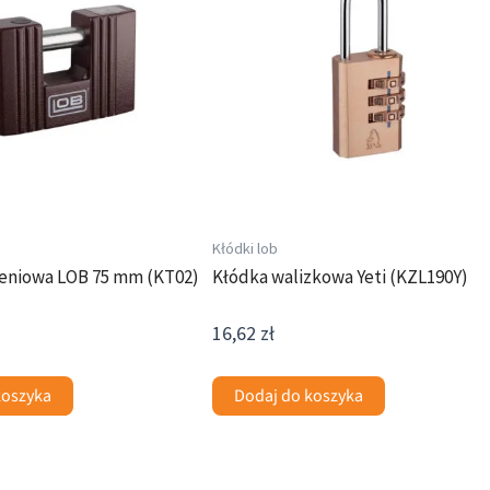
Kłódki lob
ieniowa LOB 75 mm (KT02)
Kłódka walizkowa Yeti (KZL190Y)
16,62
zł
koszyka
Dodaj do koszyka