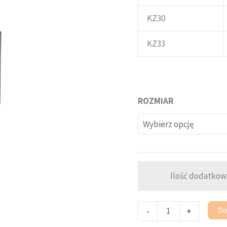
KZ30
KZ33
ROZMIAR
Ilość dodatkow
Do
-
+