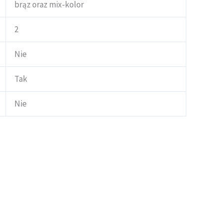
brąz oraz mix-kolor
2
Nie
Tak
Nie
Zakres
Ten
cen:
produkt
od
ma
36,38 zł