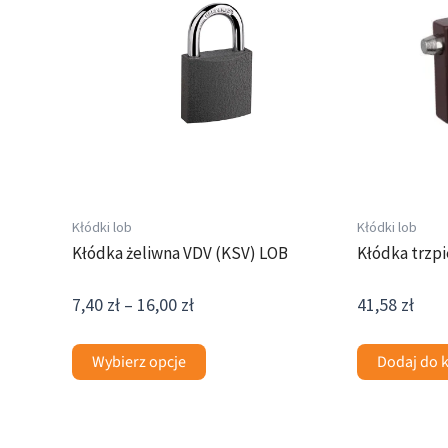
wiele
do
wariantów.
16,00 zł
Opcje
można
wybrać
na
stronie
produktu
Kłódki lob
Kłódki lob
Kłódka żeliwna VDV (KSV) LOB
Kłódka trzp
7,40
zł
–
16,00
zł
41,58
zł
Wybierz opcje
Dodaj do 