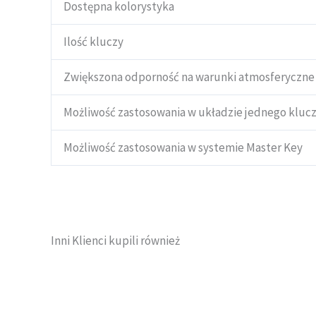
Dostępna kolorystyka
Ilość kluczy
Zwiększona odporność na warunki atmosferyczne
Możliwość zastosowania w układzie jednego kluc
Możliwość zastosowania w systemie Master Key
Inni Klienci kupili również
Zakres
Ten
cen:
produkt
od
ma
7,40 zł