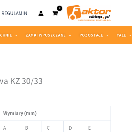
17,66 zł
REGULAMIN
do
18,70 zł
ZCHNIE
ZAMKI WPUSZCZANE
POZOSTAŁE
YALE
res
wa KZ 30/33
:
66 zł
70 zł
Wymiary (mm)
A
B
C
D
E