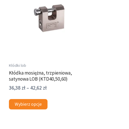
wiele
do
wariantów.
42,62 zł
Opcje
można
wybrać
na
stronie
produktu
Kłódki lob
Kłódka mosiężna, trzpieniowa,
satynowa LOB (KTD40,50,60)
36,38
zł
–
42,62
zł
Wybierz opcje