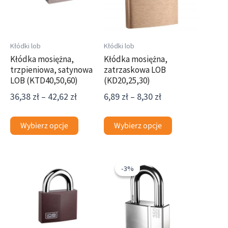
wariantów.
wariantów.
42,62 zł
8,30 zł
Opcje
Opcje
można
można
wybrać
wybrać
Kłódki lob
Kłódki lob
na
na
Kłódka mosiężna,
Kłódka mosiężna,
trzpieniowa, satynowa
zatrzaskowa LOB
stronie
stronie
LOB (KTD40,50,60)
(KD20,25,30)
produktu
produktu
36,38
zł
–
42,62
zł
6,89
zł
–
8,30
zł
Wybierz opcje
Wybierz opcje
Pierwotna
Aktualna
cena
cena
-3%
-3%
wynosiła:
wynosi:
990,00 zł.
960,00 zł.