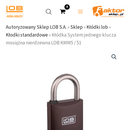
Przejdź
do
treści
Autoryzowany Sklep LOB S.A.
»
Sklep
»
Kłódki lob
»
Kłodki standardowe
»
Kłódka System jednego klucza
mosiężna nierdzewna LOB KMM5 / 51
Zakres
cen:
od
89,42 zł
do
92,54 zł