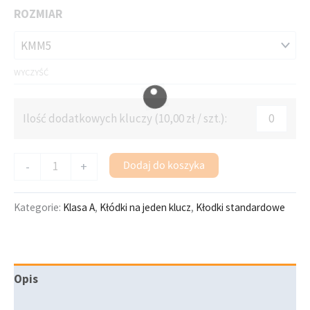
ilość
ROZMIAR
Kłódka
System
jednego
WYCZYŚĆ
klucza
mosiężna
Ilość dodatkowych kluczy (
10,00
zł
/ szt.):
nierdzewna
LOB
KMM5
Dodaj do koszyka
-
+
/
51
Kategorie:
Klasa A
,
Kłódki na jeden klucz
,
Kłodki standardowe
Opis
Informacje dodatkowe