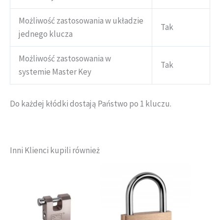
Możliwość zastosowania w układzie
Tak
jednego klucza
Możliwość zastosowania w
Tak
systemie Master Key
Do każdej kłódki dostają Państwo po 1 kluczu.
Inni Klienci kupili również
Zakres
Zakres
Ten
Ten
cen:
cen:
produkt
produkt
od
od
ma
ma
36,38 zł
6,89 zł
wiele
wiele
do
do