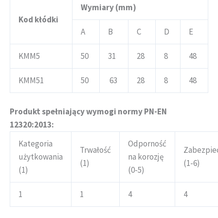
Wymiary (mm)
Kod kłódki
A
B
C
D
E
KMM5
50
31
28
8
48
KMM51
50
63
28
8
48
Produkt spełniający wymogi normy PN-EN
12320:2013:
Kategoria
Odporność
Trwałość
Zabezpie
użytkowania
na korozję
(1)
(1-6)
(1)
(0-5)
1
1
4
4