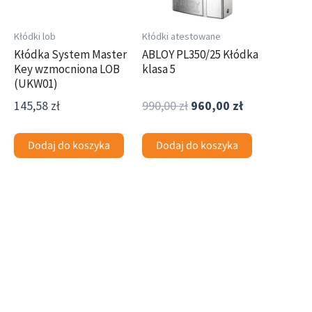
Kłódki lob
Kłódki atestowane
Kłódka System Master
ABLOY PL350/25 Kłódka
Key wzmocniona LOB
klasa 5
(UKW01)
145,58
zł
990,00
zł
960,00
zł
Dodaj do koszyka
Dodaj do koszyka