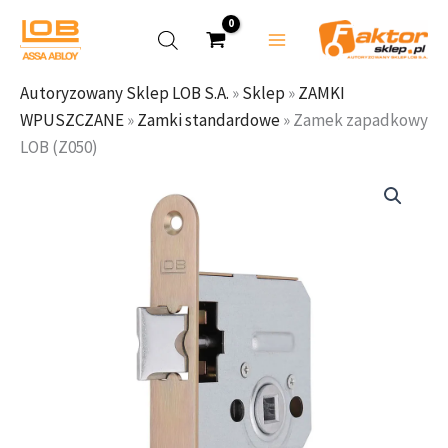
zapadkowy
Przejdź
LOB
do
(Z050)
treści
Autoryzowany Sklep LOB S.A.
»
Sklep
»
ZAMKI
WPUSZCZANE
»
Zamki standardowe
»
Zamek zapadkowy
LOB (Z050)
ilość
Zamek
zapadkowy
LOB
(Z050)