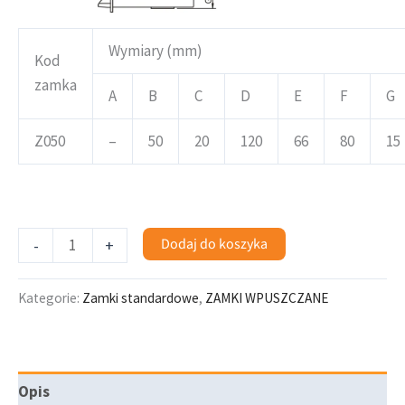
Wymiary (mm)
Kod
zamka
A
B
C
D
E
F
G
Z050
–
50
20
120
66
80
15
Dodaj do koszyka
-
+
Kategorie:
Zamki standardowe
,
ZAMKI WPUSZCZANE
Opis