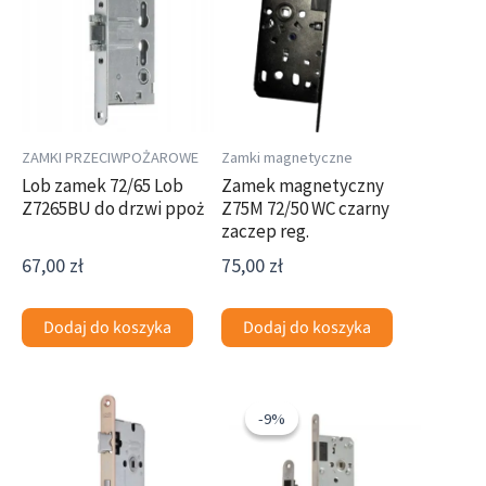
ZAMKI PRZECIWPOŻAROWE
Zamki magnetyczne
Lob zamek 72/65 Lob
Zamek magnetyczny
Z7265BU do drzwi ppoż
Z75M 72/50 WC czarny
zaczep reg.
67,00
zł
75,00
zł
Dodaj do koszyka
Dodaj do koszyka
Pierwotna
Aktualna
cena
cena
-9%
-9%
wynosiła:
wynosi:
72,78 zł.
66,54 zł.