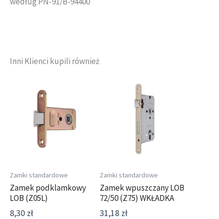
według PN-91/B-94400
Inni Klienci kupili również
Zamki standardowe
Zamki standardowe
Zamek podklamkowy
Zamek wpuszczany LOB
LOB (Z05L)
72/50 (Z75) WKŁADKA
8,30
zł
31,18
zł