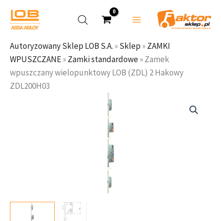
wpuszczany
Przejdź
wielopunktowy
do
LOB
treści
(ZDL)
Autoryzowany Sklep LOB S.A.
»
Sklep
»
ZAMKI
2
WPUSZCZANE
»
Zamki standardowe
»
Zamek
Hakowy
wpuszczany wielopunktowy LOB (ZDL) 2 Hakowy
ZDL200H03
ZDL200H03
ilość
Zamek
wpuszczany
wielopunktowy
LOB
(ZDL)
2
Hakowy
ZDL200H03