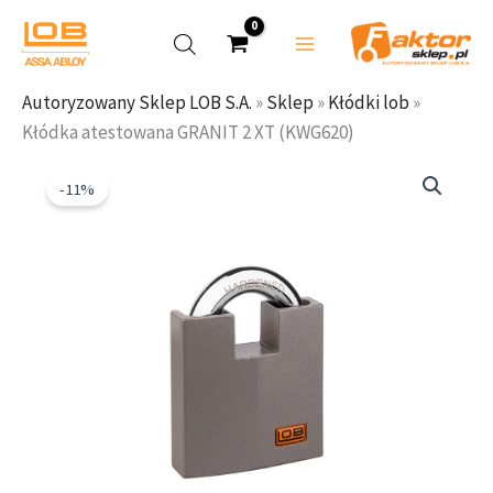
Przejdź
do
treści
Autoryzowany Sklep LOB S.A.
»
Sklep
»
Kłódki lob
»
Kłódka atestowana GRANIT 2 XT (KWG620)
ilość
Pierwotna
Aktualna
Kłódka
cena
cena
-11%
atestowana
wynosiła:
wynosi:
GRANIT
117,50 zł.
104,99 zł.
2
XT
(KWG620)