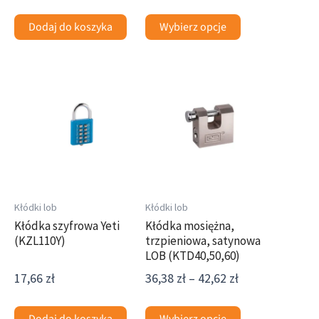
Dodaj do koszyka
Wybierz opcje
Zakres
Ten
cen:
produkt
od
ma
36,38 zł
wiele
do
wariantów.
42,62 zł
Opcje
można
wybrać
Kłódki lob
Kłódki lob
na
Kłódka szyfrowa Yeti
Kłódka mosiężna,
(KZL110Y)
trzpieniowa, satynowa
stronie
LOB (KTD40,50,60)
produktu
17,66
zł
36,38
zł
–
42,62
zł
Dodaj do koszyka
Wybierz opcje