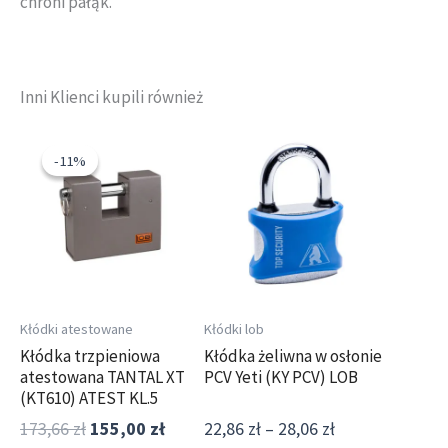
chroni pałąk.
Inni Klienci kupili również
Pierwotna
Aktualna
Zakres
Ten
cena
cena
cen:
produkt
-11%
-11%
wynosiła:
wynosi:
od
ma
173,66 zł.
155,00 zł.
22,86 zł
wiele
do
wariantów.
28,06 zł
Opcje
można
wybrać
Kłódki atestowane
Kłódki lob
na
Kłódka trzpieniowa
Kłódka żeliwna w osłonie
atestowana TANTAL XT
PCV Yeti (KY PCV) LOB
stronie
(KT610) ATEST KL.5
produktu
173,66
zł
155,00
zł
22,86
zł
–
28,06
zł