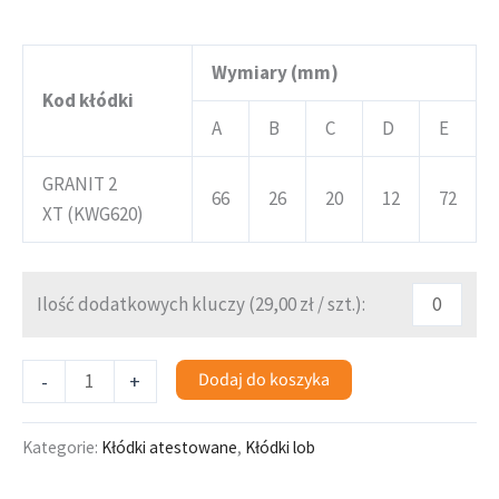
Wymiary (mm)
Kod kłódki
A
B
C
D
E
GRANIT 2
66
26
20
12
72
XT (KWG620)
Ilość dodatkowych kluczy (
29,00
zł
/ szt.):
Dodaj do koszyka
-
+
Kategorie:
Kłódki atestowane
,
Kłódki lob