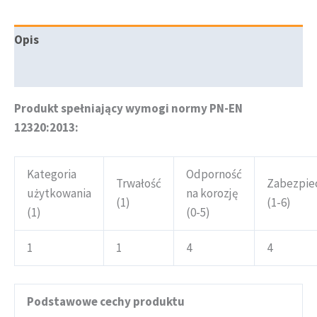
Opis
Informacje dodatkowe
Produkt spełniający wymogi normy PN-EN
12320:2013:
Kategoria
Odporność
Trwałość
Zabezpie
użytkowania
na korozję
(1)
(1-6)
(1)
(0-5)
1
1
4
4
Podstawowe cechy produktu