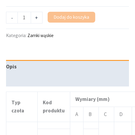
Dodaj do koszyka
-
+
Kategoria:
Zamki wąskie
Opis
Informacje dodatkowe
Wymiary (mm)
Typ
Kod
czoła
produktu
A
B
C
D