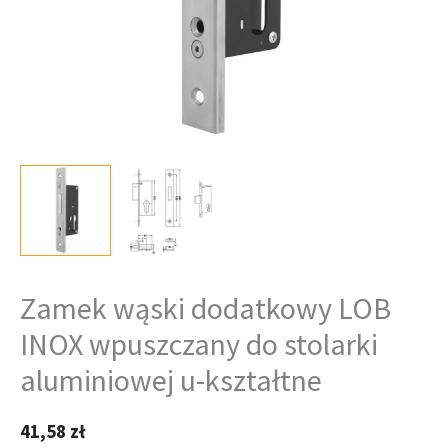
u-
kształtne
Zamek wąski dodatkowy LOB
INOX wpuszczany do stolarki
aluminiowej u-kształtne
41,58
zł