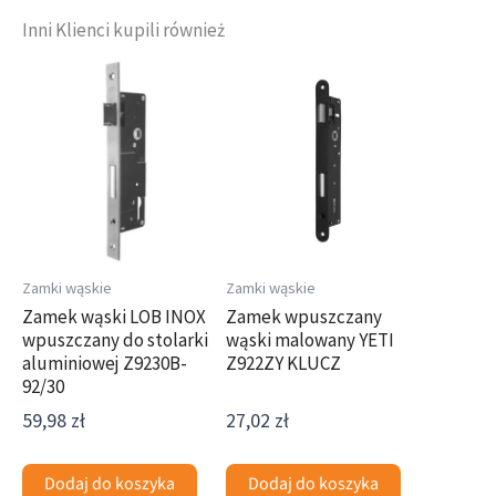
Inni Klienci kupili również
Zamki wąskie
Zamki wąskie
Zamek wąski LOB INOX
Zamek wpuszczany
wpuszczany do stolarki
wąski malowany YETI
aluminiowej Z9230B-
Z922ZY KLUCZ
92/30
59,98
zł
27,02
zł
Dodaj do koszyka
Dodaj do koszyka