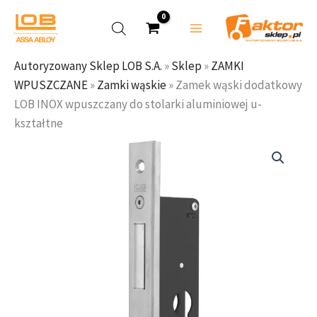
Przejdź
do
treści
Autoryzowany Sklep LOB S.A.
»
Sklep
»
ZAMKI
WPUSZCZANE
»
Zamki wąskie
»
Zamek wąski dodatkowy
LOB INOX wpuszczany do stolarki aluminiowej u-
kształtne
ilość
Zamek
wąski
dodatkowy
LOB
INOX
wpuszczany
do
stolarki
aluminiowej