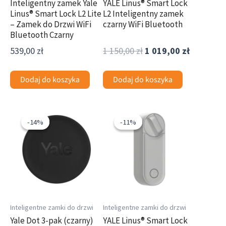
Inteligentny zamek Yale
YALE Linus® Smart Lock
Linus® Smart Lock L2 Lite
L2 Inteligentny zamek
– Zamek do Drzwi WiFi
czarny WiFi Bluetooth
Bluetooth Czarny
539,00
zł
1 150,00
zł
1 019,00
zł
Dodaj do koszyka
Dodaj do koszyka
Pierwotna
Aktualna
Pierwotna
Aktualna
cena
cena
cena
cena
-14%
-14%
-11%
-11%
wynosiła:
wynosi:
wynosiła:
wynosi:
145,00 zł.
125,00 zł.
1
1
150,00 zł.
019,00 zł.
Inteligentne zamki do drzwi
Inteligentne zamki do drzwi
Yale Dot 3-pak (czarny)
YALE Linus® Smart Lock