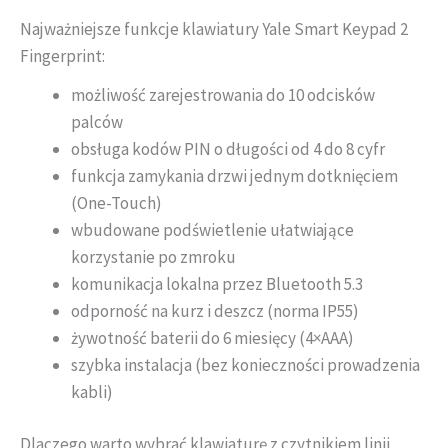
Najważniejsze funkcje klawiatury Yale Smart Keypad 2
Fingerprint:
możliwość zarejestrowania do 10 odcisków
palców
obsługa kodów PIN o długości od 4 do 8 cyfr
funkcja zamykania drzwi jednym dotknięciem
(One-Touch)
wbudowane podświetlenie ułatwiające
korzystanie po zmroku
komunikacja lokalna przez Bluetooth 5.3
odporność na kurz i deszcz (norma IP55)
żywotność baterii do 6 miesięcy (4×AAA)
szybka instalacja (bez konieczności prowadzenia
kabli)
Dlaczego warto wybrać klawiaturę z czytnikiem linii