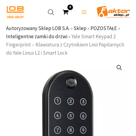
Smart
Przejdź
Keypad
do
2
treści
Fingerprint
Autoryzowany Sklep LOB S.A.
»
Sklep
»
POZOSTAŁE
»
–
Inteligentne zamki do drzwi
»
Yale Smart Keypad 2
Klawiatura
Fingerprint – Klawiatura z Czytnikiem Linii Papilarnych
z
do Yale Linus L2 i Smart Lock
Czytnikiem
ilość
Linii
Yale
Papilarnych
Smart
do
Keypad
Yale
2
Linus
Fingerprint
L2
–
i
Klawiatura
Smart
z
Lock
Czytnikiem