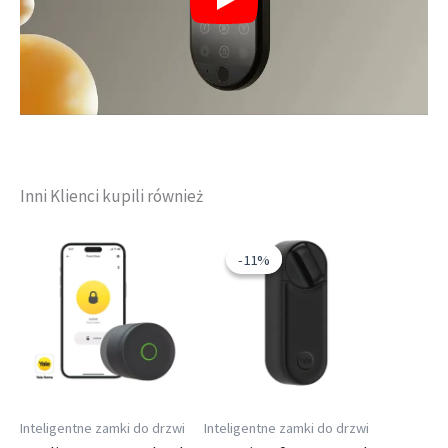
Inni Klienci kupili również
Pierwotna
Aktualna
cena
cena
-11%
-11%
wynosiła:
wynosi:
1
1
150,00 zł.
019,00 zł.
Inteligentne zamki do drzwi
Inteligentne zamki do drzwi