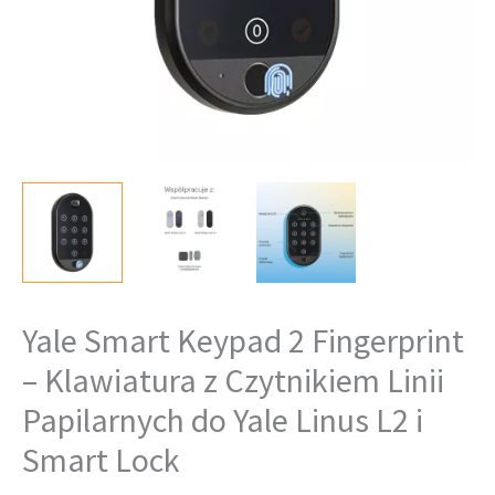
Linii
Papilarnych
do
Yale
Linus
L2
i
Smart
Lock
Yale Smart Keypad 2 Fingerprint
– Klawiatura z Czytnikiem Linii
Papilarnych do Yale Linus L2 i
Smart Lock