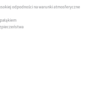
ysokiej odpodności na warunki atmosferyczne
 pałąkiem
zpieczeństwa