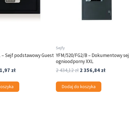
Sejfy
 – Sejf podstawowy Guest
YFM/520/FG2/B – Dokumentowy sej
ognioodporny XXL
1,97
zł
2 434,12
zł
2 356,84
zł
koszyka
Dodaj do koszyka