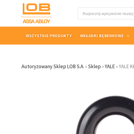
Przejdź
Wyszukiwarka
do
produktów
treści
WSZYSTKIE PRODUKTY
WKŁADKI BĘBENKOWE
Autoryzowany Sklep LOB S.A.
»
Sklep
»
YALE
»
YALE K