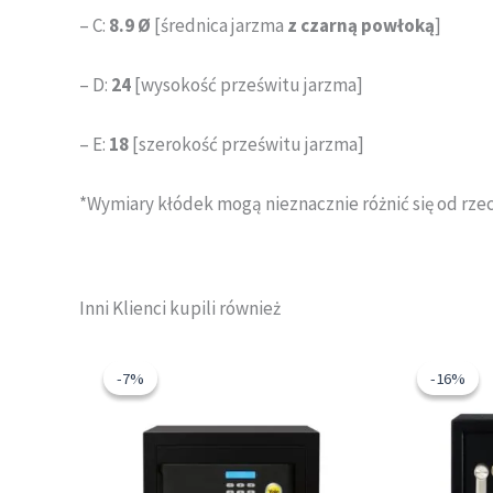
– C:
8.9 Ø
[średnica jarzma
z czarną powłoką
]
– D:
24
[wysokość prześwitu jarzma]
– E:
18
[szerokość prześwitu jarzma]
*Wymiary kłódek mogą nieznacznie różnić się od rz
Inni Klienci kupili również
Pierwotna
Aktualna
Pi
cena
cena
ce
-7%
-7%
-16%
-16%
wynosiła:
wynosi:
wy
969,48 zł.
903,96 zł.
465