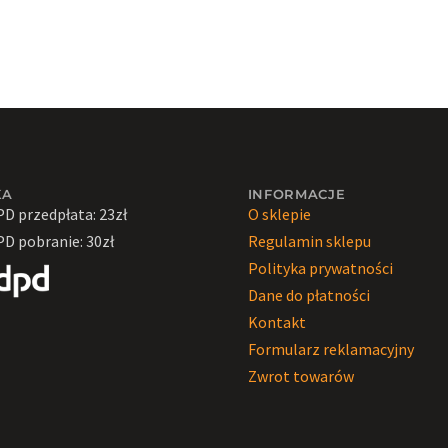
KA
INFORMACJE
PD przedpłata: 23zł
O sklepie
PD pobranie: 30zł
Regulamin sklepu
Polityka prywatności
Dane do płatności
Kontakt
Formularz reklamacyjny
Zwrot towarów