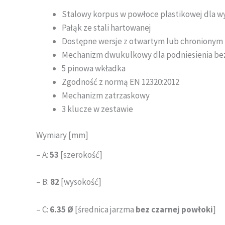
Stalowy korpus w powłoce plastikowej dla w
Pałąk ze stali hartowanej
Dostępne wersje z otwartym lub chronionym
Mechanizm dwukulkowy dla podniesienia be
5 pinowa wkładka
Zgodność z normą EN 12320:2012
Mechanizm zatrzaskowy
3 klucze w zestawie
Wymiary [mm]
– A:
53
[szerokość]
– B:
82
[wysokość]
– C:
6.35 Ø
[średnica jarzma
bez czarnej powłoki
]