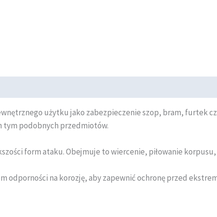
wnętrznego użytku jako zabezpieczenie szop, bram, furtek c
ych tym podobnych przedmiotów.
ości form ataku. Obejmuje to wiercenie, piłowanie korpusu, cię
em odporności na korozję, aby zapewnić ochronę przed ekst