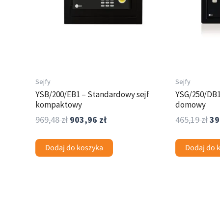
Sejfy
Sejfy
YSB/200/EB1 – Standardowy sejf
YSG/250/DB1
kompaktowy
domowy
969,48
zł
903,96
zł
465,19
zł
39
Dodaj do koszyka
Dodaj do 