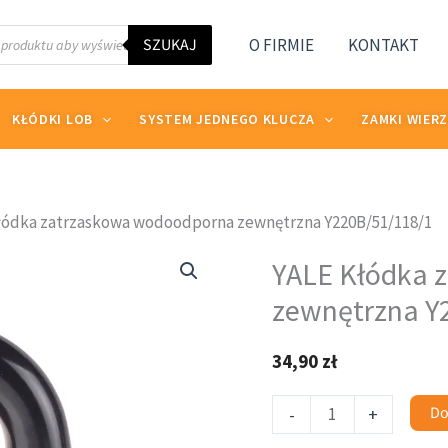
SZUKAJ
O FIRMIE
KONTAKT
KŁÓDKI LOB
SYSTEM JEDNEGO KLUCZA
ZAMKI WIER
łódka zatrzaskowa wodoodporna zewnętrzna Y220B/51/118/1
ilość
YALE Kłódka 
YALE
Kłódka
zewnętrzna Y
zatrzaskowa
wodoodporna
34,90
zł
zewnętrzna
Y220B/51/118/1
Do
-
+