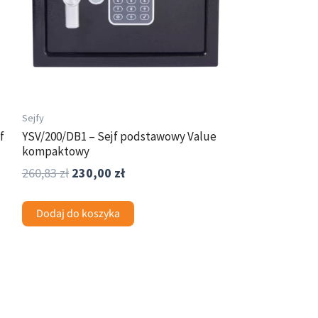
Sejfy
f
YSV/200/DB1 – Sejf podstawowy Value
kompaktowy
260,83
zł
230,00
zł
Dodaj do koszyka