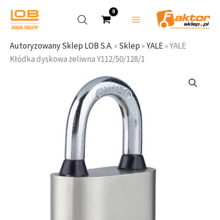
Kłódka
Przejdź
dyskowa
do
żeliwna
treści
Y112/50/128/1
Autoryzowany Sklep LOB S.A.
»
Sklep
»
YALE
»
YALE
Kłódka dyskowa żeliwna Y112/50/128/1
ilość
YALE
Kłódka
dyskowa
żeliwna
Y112/50/128/1