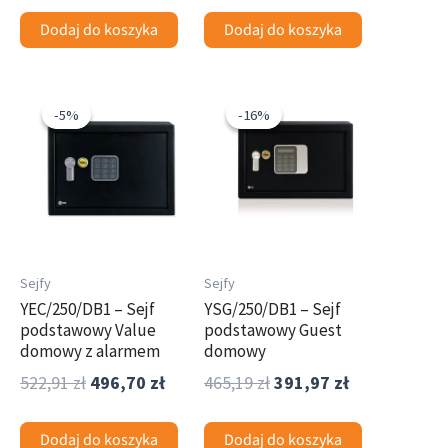
Dodaj do koszyka
Dodaj do koszyka
Pierwotna
Aktualna
Pierwotna
Aktualna
cena
cena
cena
cena
-5%
-5%
-16%
-16%
wynosiła:
wynosi:
wynosiła:
wynosi:
522,91 zł.
496,70 zł.
465,19 zł.
391,97 zł.
Sejfy
Sejfy
YEC/250/DB1 – Sejf
YSG/250/DB1 – Sejf
podstawowy Value
podstawowy Guest
domowy z alarmem
domowy
522,91
zł
496,70
zł
465,19
zł
391,97
zł
Dodaj do koszyka
Dodaj do koszyka