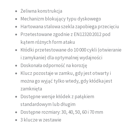
Żeliwna konstrukcja
Mechanizm blokujący typu dyskowego
Hartowana stalowa szekla zapobiega przecięciu
Przetestowane zgodnie z EN12320:2012 pod
kątem różnych form ataku
Kłódki przetestowane do 10 000 cykli (otwieranie
i zamykanie) dla optymalnej wydajności
Doskonała odporność na korozję
Klucz pozostaje w zamku, gdy jest otwarty i
można go wyjąć tylko wtedy, gdy kłódka jest
zamknięta
Dostępne wersje kłódek z pałąkiem
standardowym lub długim
Dostępne rozmiary: 30, 40, 50, 60 i 70 mm
3 klucze w zestawie