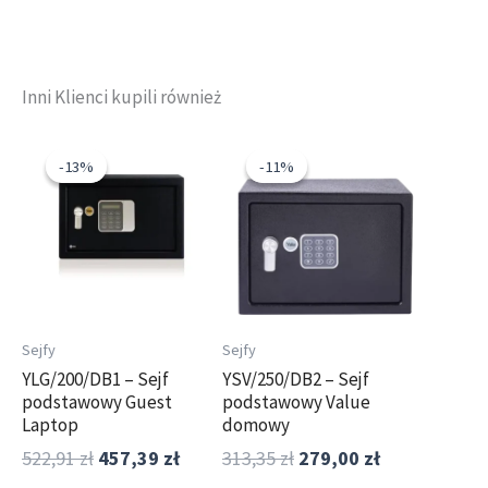
Inni Klienci kupili również
Pierwotna
Aktualna
Pierwotna
Aktualna
cena
cena
cena
cena
-13%
-13%
-11%
-11%
wynosiła:
wynosi:
wynosiła:
wynosi:
522,91 zł.
457,39 zł.
313,35 zł.
279,00 zł.
Sejfy
Sejfy
YLG/200/DB1 – Sejf
YSV/250/DB2 – Sejf
podstawowy Guest
podstawowy Value
Laptop
domowy
522,91
zł
457,39
zł
313,35
zł
279,00
zł