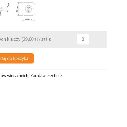
ch kluczy (
29,00
zł
/ szt.):
daj do koszyka
ków wierzchnich
,
Zamki wierzchnie