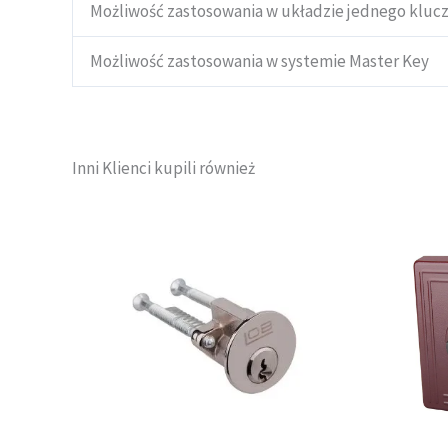
Możliwość zastosowania w układzie jednego kluc
Możliwość zastosowania w systemie Master Key
Inni Klienci kupili również
Ten
produkt
ma
wiele
wariantów.
Opcje
można
wybrać
na