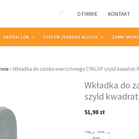
kwa
WT
O FIRMIE
KONTAKT
KŁÓDKI LOB
SYSTEM JEDNEGO KLUCZA
ZAMKI WIER
hnie
»
Wkładka do zamka wierzchniego CYKLOP szyld kwadrat 
ilość
Wkładka do z
Wkładka
do
szyld kwadra
zamka
wierzchniego
51,98
zł
CYKLOP
szyld
kwadrat