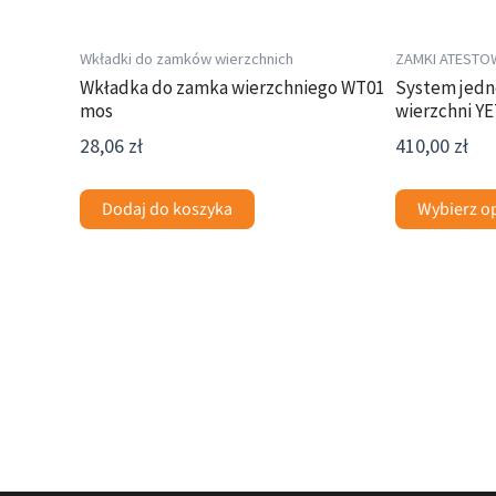
stronie
produktu
Wkładki do zamków wierzchnich
ZAMKI ATESTO
Wkładka do zamka wierzchniego WT01
System jedn
mos
wierzchni YE
28,06
zł
410,00
zł
Dodaj do koszyka
Wybierz o