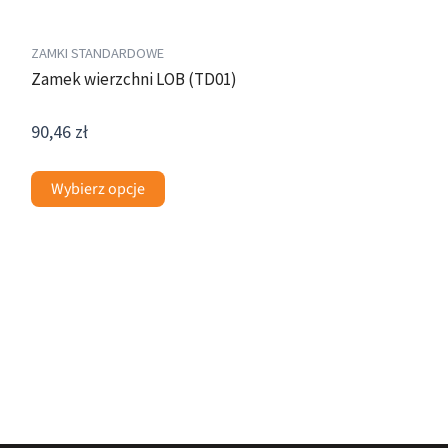
stronie
produktu
ZAMKI STANDARDOWE
Zamek wierzchni LOB (TD01)
90,46
zł
Wybierz opcje