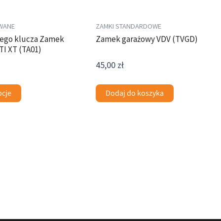
WANE
ZAMKI STANDARDOWE
ego klucza Zamek
Zamek garażowy VDV (TVGD)
TI XT (TA01)
45,00
zł
pcje
Dodaj do koszyka