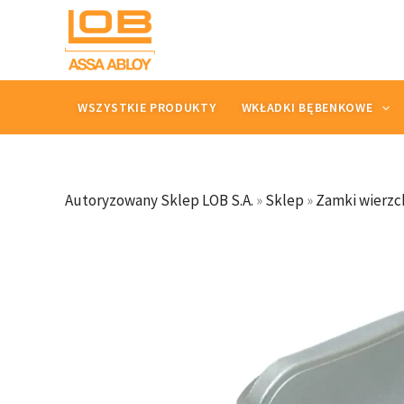
Przejdź
do
treści
WSZYSTKIE PRODUKTY
WKŁADKI BĘBENKOWE
Autoryzowany Sklep LOB S.A.
»
Sklep
»
Zamki wierzc