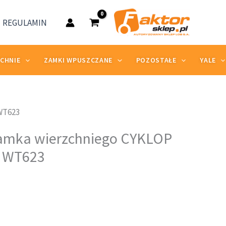
drat
623
REGULAMIN
ZCHNIE
ZAMKI WPUSZCZANE
POZOSTAŁE
YALE
WT623
amka wierzchniego CYKLOP
t WT623