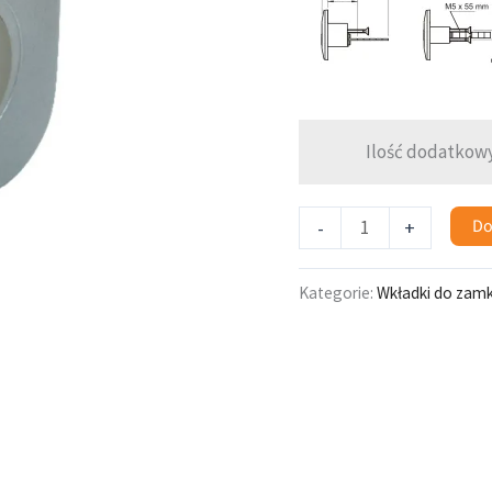
WT623
Ilość dodatkowy
Do
-
+
Kategorie:
Wkładki do zam