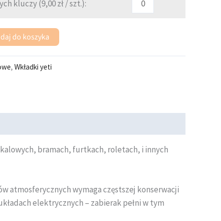
ych kluczy (
9,00
zł
/ szt.):
daj do koszyka
owe
,
Wkładki yeti
alowych, bramach, furtkach, roletach, i innych
ków atmosferycznych wymaga częstszej konserwacji
kładach elektrycznych – zabierak pełni w tym