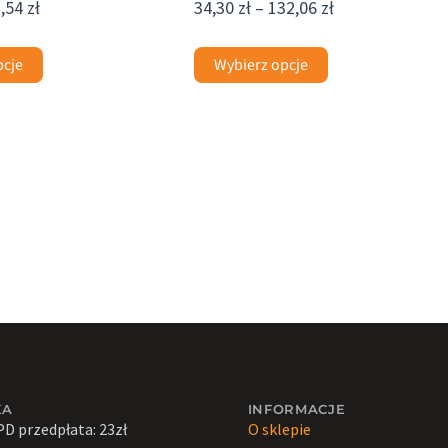
2,54
zł
34,30
zł
–
132,06
zł
pcje
Wybierz opcje
KA
INFORMACJE
PD przedpłata: 23zł
O sklepie