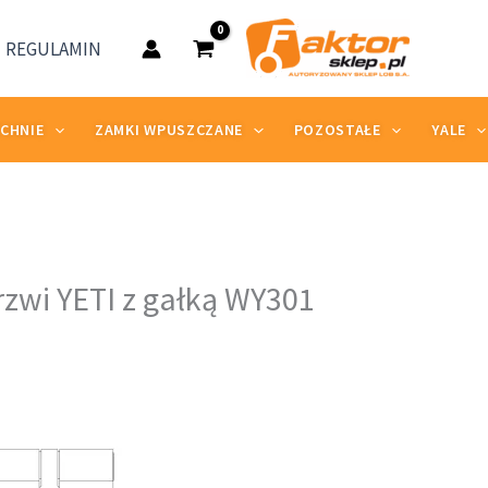
36,38 zł
REGULAMIN
do
47,82 zł
ZCHNIE
ZAMKI WPUSZCZANE
POZOSTAŁE
YALE
res
zwi YETI z gałką WY301
:
38 zł
82 zł