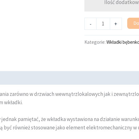
Ilość dodatkow
Do
-
+
Kategorie:
Wkładki bębenk
nia zarówno w drzwiach wewnątrzlokalowych jak i zewnątrzlok
m wkładki.
 jednak pamiętać, że wkładka wystawiona na działanie warun
ą być również stosowane jako element elektromechaniczny w u