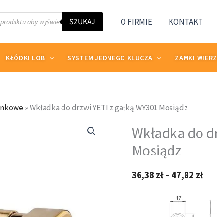
SZUKAJ
O FIRMIE
KONTAKT
KŁÓDKI LOB
SYSTEM JEDNEGO KLUCZA
ZAMKI WIER
enkowe
»
Wkładka do drzwi YETI z gałką WY301 Mosiądz
ilość
Zak
Wkładka do dr
Wkładka
cen
do
Mosiądz
od
drzwi
36,
YETI
do
36,38
zł
–
47,82
zł
z
47,
gałką
WY301