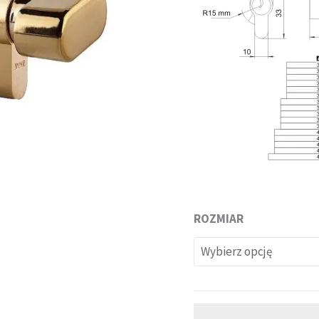
Mosiądz
ROZMIAR