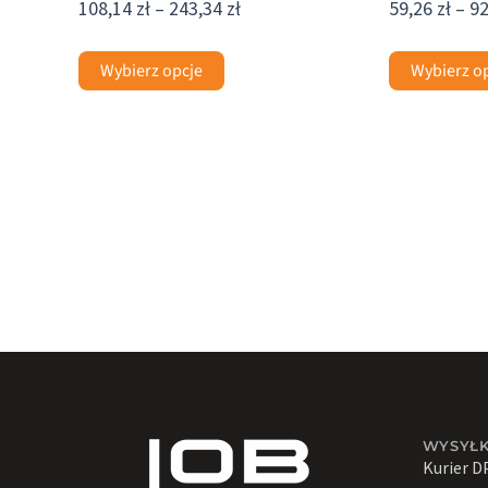
108,14
zł
–
243,34
zł
59,26
zł
–
9
Wybierz opcje
Wybierz o
WYSYŁ
Kurier D