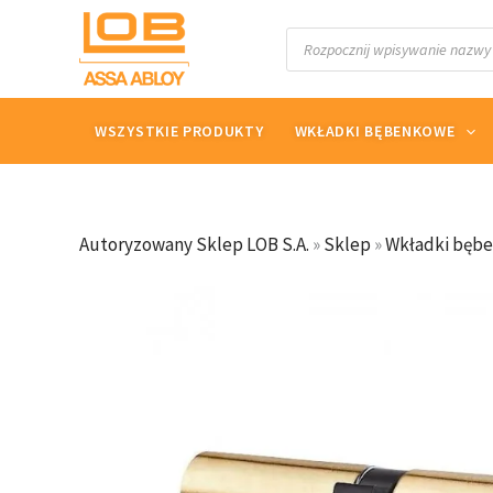
Przejdź
Wyszukiwarka
do
produktów
treści
WSZYSTKIE PRODUKTY
WKŁADKI BĘBENKOWE
Autoryzowany Sklep LOB S.A.
»
Sklep
»
Wkładki bęb