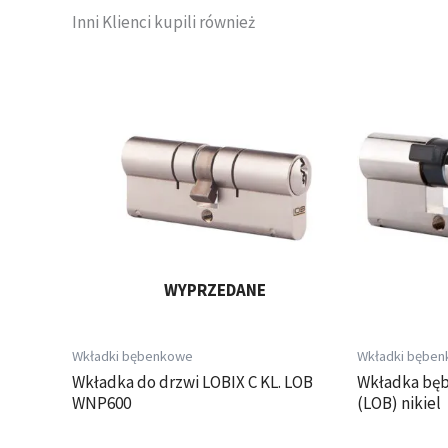
Inni Klienci kupili również
Zakres
Ten
Ten
cen:
produkt
produkt
od
ma
ma
108,14 zł
wiele
wiele
do
wariantów.
wariantów.
243,34 zł
Opcje
Opcje
można
można
wybrać
wybrać
na
na
WYPRZEDANE
stronie
stronie
produktu
produktu
Wkładki bębenkowe
Wkładki bębe
Wkładka do drzwi LOBIX C KL. LOB
Wkładka bę
WNP600
(LOB) nikiel