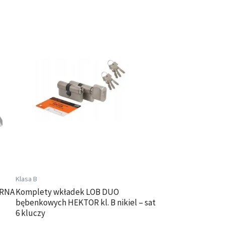
Zakres
Ten
cen:
produkt
od
ma
105,00 zł
wiele
do
wariantów.
189,00 zł
Opcje
można
wybrać
na
stronie
produktu
Klasa B
ARNA
Komplety wkładek LOB DUO
bębenkowych HEKTOR kl. B nikiel – sat
6 kluczy