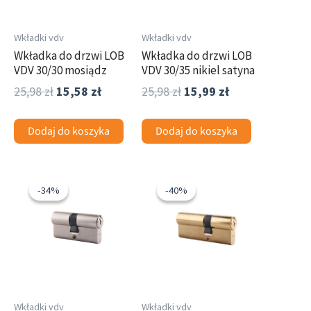
Wkładki vdv
Wkładki vdv
Wkładka do drzwi LOB
Wkładka do drzwi LOB
VDV 30/30 mosiądz
VDV 30/35 nikiel satyna
25,98
zł
15,58
zł
25,98
zł
15,99
zł
Dodaj do koszyka
Dodaj do koszyka
Pierwotna
Aktualna
Pierwotna
Aktualna
cena
cena
cena
cena
-34%
-34%
-40%
-40%
wynosiła:
wynosi:
wynosiła:
wynosi:
25,89 zł.
16,99 zł.
25,98 zł.
15,58 zł.
Wkładki vdv
Wkładki vdv