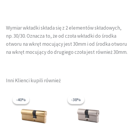
Wymiar wkładki składa się z 2 elementów składowych,
np. 30/30. Oznacza to, że od czoła wkładki do środka
otworu na wkręt mocujący jest 30mm i od środka otworu
na wkręt mocujący do drugiego czoła jest również 30mm.
Inni Klienci kupili również
Pierwotna
Aktualna
Pierwotna
Aktualna
cena
cena
cena
cena
-40%
-40%
-38%
-38%
wynosiła:
wynosi:
wynosiła:
wynosi:
25,98 zł.
15,58 zł.
25,98 zł.
15,99 zł.