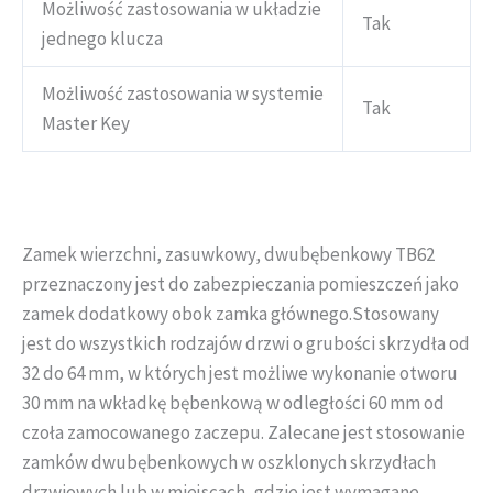
Możliwość zastosowania w układzie
Tak
jednego klucza
Możliwość zastosowania w systemie
Tak
Master Key
Zamek wierzchni, zasuwkowy, dwubębenkowy TB62
przeznaczony jest do zabezpieczania pomieszczeń jako
zamek dodatkowy obok zamka głównego.Stosowany
jest do wszystkich rodzajów drzwi o grubości skrzydła od
32 do 64 mm, w których jest możliwe wykonanie otworu
30 mm na wkładkę bębenkową w odległości 60 mm od
czoła zamocowanego zaczepu. Zalecane jest stosowanie
zamków dwubębenkowych w oszklonych skrzydłach
drzwiowych lub w miejscach, gdzie jest wymagane