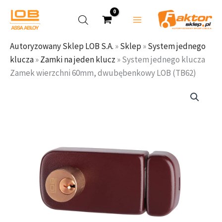
Przejdź
do
treści
Autoryzowany Sklep LOB S.A.
»
Sklep
»
System jednego
klucza
»
Zamki na jeden klucz
»
System jednego klucza
Zamek wierzchni 60mm, dwubębenkowy LOB (TB62)
ilość
System
jednego
klucza
Zamek
wierzchni
60mm,
dwubębenkowy
LOB
(TB62)