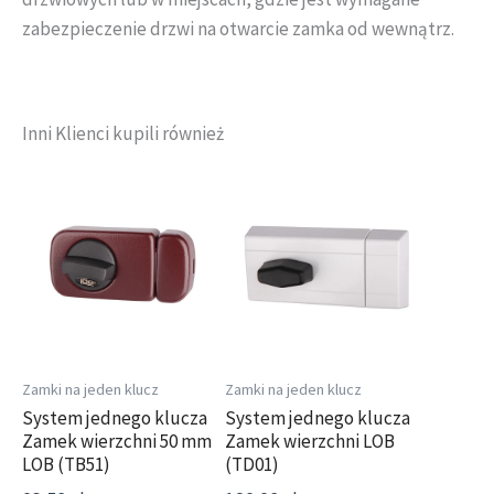
zabezpieczenie drzwi na otwarcie zamka od wewnątrz.
Inni Klienci kupili również
Ten
Ten
produkt
produkt
ma
ma
wiele
wiele
wariantów.
wariantów.
Opcje
Opcje
można
można
wybrać
wybrać
Zamki na jeden klucz
Zamki na jeden klucz
na
na
System jednego klucza
System jednego klucza
Zamek wierzchni 50 mm
Zamek wierzchni LOB
stronie
stronie
LOB (TB51)
(TD01)
produktu
produktu