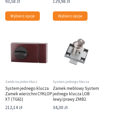
93,58
zł
129,98
zł
Wybierz opcje
Wybierz opcje
Ten
Ten
produkt
produkt
ma
ma
wiele
wiele
wariantów.
wariantów.
Opcje
Opcje
można
można
wybrać
wybrać
Zamki na jeden klucz
System jednego klucza
na
na
System jednego klucza
Zamek meblowy System
Zamek wierzchni CYKLOP
jednego klucza LOB
stronie
stronie
XT (TG61)
lewy/prawy ZMB2
produktu
produktu
212,14
zł
34,30
zł