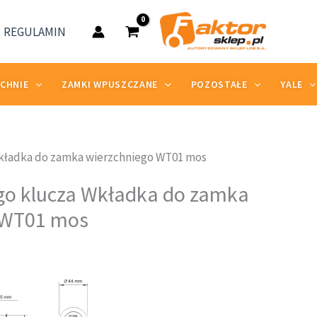
zamka
ierzchniego
REGULAMIN
WT01
mos
ZCHNIE
ZAMKI WPUSZCZANE
POZOSTAŁE
YALE
kładka do zamka wierzchniego WT01 mos
go klucza Wkładka do zamka
 WT01 mos