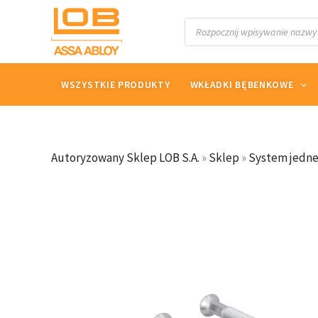
Przejdź
Wyszukiwarka
do
produktów
treści
WSZYSTKIE PRODUKTY
WKŁADKI BĘBENKOWE
Autoryzowany Sklep LOB S.A.
»
Sklep
»
System jedne