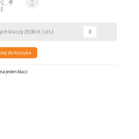
ych kluczy (
9,00
zł
/ szt.):
daj do koszyka
na jeden klucz