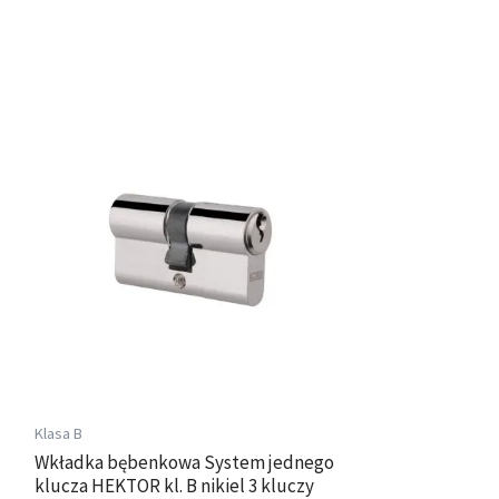
Zakres
Ten
cen:
produkt
od
ma
67,00 zł
wiele
do
wariantów.
109,00 zł
Opcje
można
wybrać
na
stronie
produktu
Klasa B
Wkładka bębenkowa System jednego
klucza HEKTOR kl. B nikiel 3 kluczy