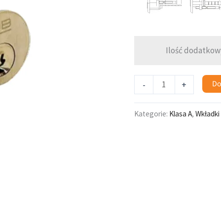
WT01
mos
Ilość dodatkow
Do
-
+
Kategorie:
Klasa A
,
Wkładki 