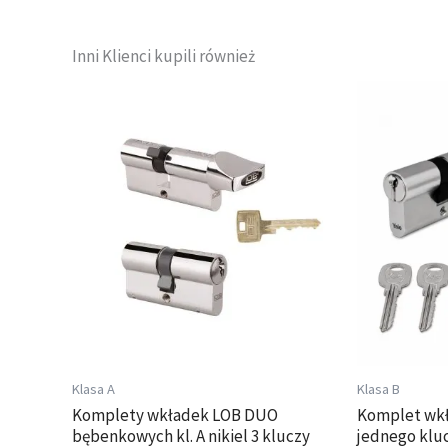
Inni Klienci kupili również
Zakres
Ten
Ten
cen:
produkt
produkt
od
ma
ma
81,10 zł
wiele
wiele
do
wariantów.
wariantów.
126,86 zł
Opcje
Opcje
można
można
wybrać
wybrać
na
na
stronie
stronie
produktu
produktu
Klasa A
Klasa B
Komplety wkładek LOB DUO
Komplet wkł
bębenkowych kl. A nikiel 3 kluczy
jednego klu