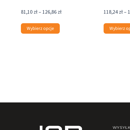
81,10
zł
–
126,86
zł
118,24
zł
–
Wybierz opcje
Wybierz o
WYSYŁ