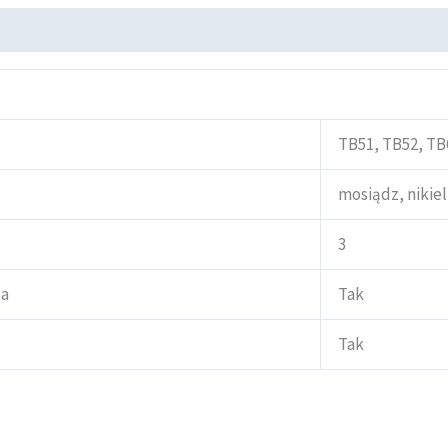
TB51, TB52, TB
mosiądz, nikiel
3
za
Tak
Tak