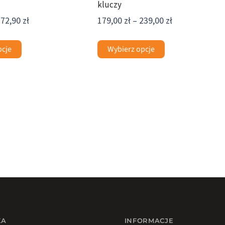
kluczy
172,90
zł
179,00
zł
–
239,00
zł
pcje
Wybierz opcje
KA
INFORMACJE