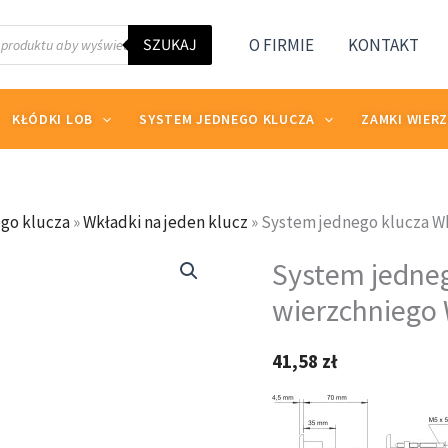
w
SZUKAJ
O FIRMIE
KONTAKT
KŁÓDKI LOB
SYSTEM JEDNEGO KLUCZA
ZAMKI WIER
go klucza
»
Wkładki na jeden klucz
»
System jednego klucza W
ilość
System jedne
System
jednego
wierzchniego
klucza
Wkładka
41,58
zł
do
zamka
wierzchniego