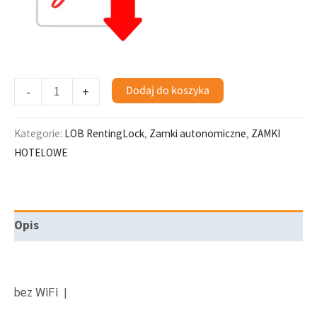
Dodaj do koszyka
-
+
Kategorie:
LOB RentingLock
,
Zamki autonomiczne
,
ZAMKI
HOTELOWE
Opis
Zdalne otwieranie mieszkania za pomocą kodu
bez WiFi |