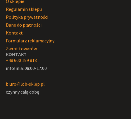
O sklepie
Regulamin sklepu
Polityka prywatności
Dane do płatności
Kontakt
Formularz reklamacyjny
Zwrot towarów
KONTAKT
+48 600 199 818
infolinia: 08:00-17:00
biuro@lob-sklep.pl
czynny całą dobę
Optimized by Seraphinite Accelerator
Turns on site high speed to be attractive for people and search engines.