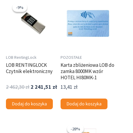
cena
cena
-9%
-9%
wynosiła:
wynosi:
2
2
462,30 zł.
241,51 zł.
LOB RentingLock
POZOSTAŁE
LOB RENTINGLOCK
Karta zbliżeniowa LOB do
Czytnik elektroniczny
zamka 8000MK wzór
HOTEL HI80MK-1
2 462,30
zł
2 241,51
zł
13,41
zł
Dodaj do koszyka
Dodaj do koszyka
Pierwotna
Aktualna
cena
cena
-28%
-28%