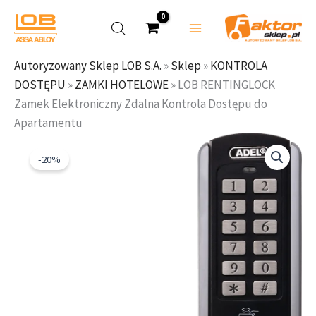
RENTINGLOCK
Przejdź
Zamek
do
Elektroniczny
treści
Zdalna
Autoryzowany Sklep LOB S.A.
»
Sklep
»
KONTROLA
Kontrola
DOSTĘPU
»
ZAMKI HOTELOWE
»
LOB RENTINGLOCK
Dostępu
Zamek Elektroniczny Zdalna Kontrola Dostępu do
do
Apartamentu
Apartamentu
ilość
Pierwotna
Aktualna
LOB
cena
cena
-20%
RENTINGLOCK
wynosiła:
wynosi:
Zamek
2
2
Elektroniczny
618,92 zł.
094,97 zł.
Zdalna
Kontrola
Dostępu
do
Apartamentu