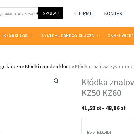
SZUKAJ
O FIRMIE
KONTAKT
KŁÓDKI LOB
SYSTEM JEDNEGO KLUCZA
ZAMKI WIER
go klucza
»
Kłódki na jeden klucz
»
Kłódka znalowa System jed
ilość
Zak
Kłódka znalo
Kłódka
cen
znalowa
KZ50 KZ60
od
System
41,
jednego
do
41,58
zł
–
48,86
zł
klucza
48,
LOB
KZ50
Kod kłódki