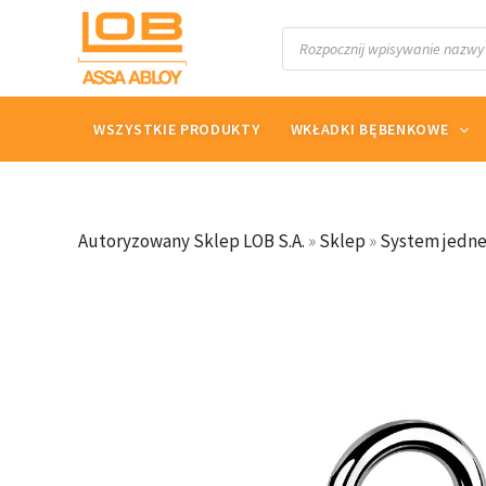
Przejdź
Wyszukiwarka
do
produktów
treści
WSZYSTKIE PRODUKTY
WKŁADKI BĘBENKOWE
Autoryzowany Sklep LOB S.A.
»
Sklep
»
System jedne