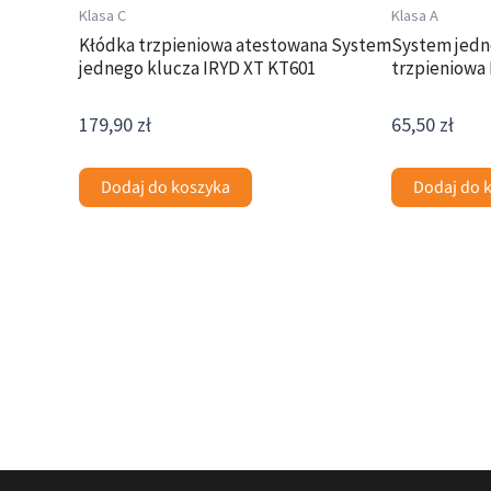
Klasa C
Klasa A
Kłódka trzpieniowa atestowana System
System jedn
jednego klucza IRYD XT KT601
trzpieniowa
179,90
zł
65,50
zł
Dodaj do koszyka
Dodaj do 