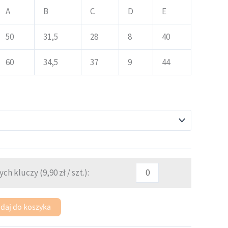
A
B
C
D
E
50
31,5
28
8
40
60
34,5
37
9
44
ych kluczy (
9,90
zł
/ szt.):
daj do koszyka