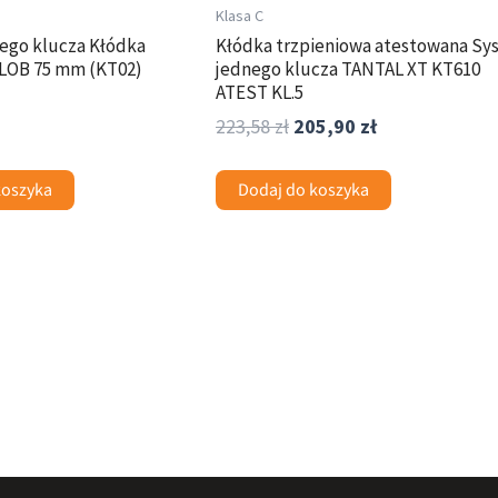
Klasa C
ego klucza Kłódka
Kłódka trzpieniowa atestowana Sy
 LOB 75 mm (KT02)
jednego klucza TANTAL XT KT610
ATEST KL.5
223,58
zł
205,90
zł
koszyka
Dodaj do koszyka