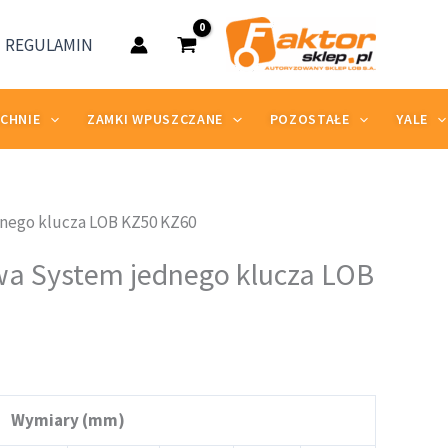
41,58 zł
REGULAMIN
do
48,86 zł
ZCHNIE
ZAMKI WPUSZCZANE
POZOSTAŁE
YALE
nego klucza LOB KZ50 KZ60
res
wa System jednego klucza LOB
:
58 zł
86 zł
Wymiary (mm)