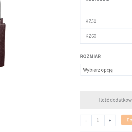
KZ60
KZ50
KZ60
ROZMIAR
Ilość dodatkow
Do
-
+