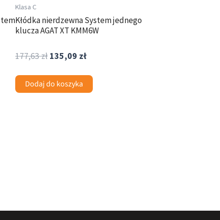
Klasa C
stem
Kłódka nierdzewna System jednego
klucza AGAT XT KMM6W
177,63
zł
135,09
zł
Dodaj do koszyka