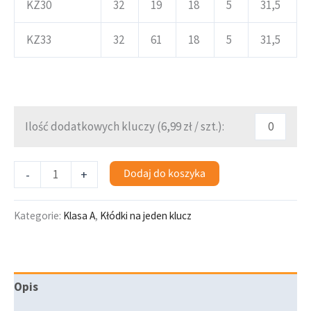
KZ30
32
19
18
5
31,5
KZ33
32
61
18
5
31,5
Ilość dodatkowych kluczy (
6,99
zł
/ szt.):
Dodaj do koszyka
-
+
Kategorie:
Klasa A
,
Kłódki na jeden klucz
Opis