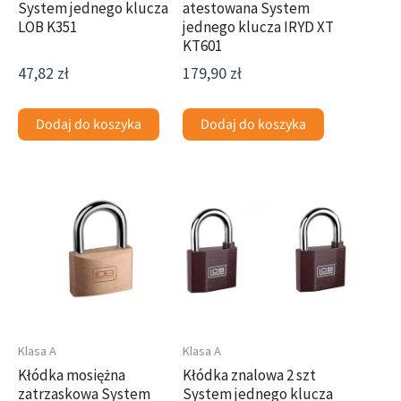
System jednego klucza
atestowana System
LOB K351
jednego klucza IRYD XT
KT601
47,82
zł
179,90
zł
Dodaj do koszyka
Dodaj do koszyka
Zakres
Zakres
Ten
Ten
cen:
cen:
produkt
produkt
od
od
ma
ma
46,78 zł
77,98 zł
wiele
wiele
do
do
wariantów.
wariantów.
63,42 zł
88,38 zł
Opcje
Opcje
można
można
wybrać
wybrać
Klasa A
Klasa A
na
na
Kłódka mosiężna
Kłódka znalowa 2 szt
zatrzaskowa System
System jednego klucza
stronie
stronie