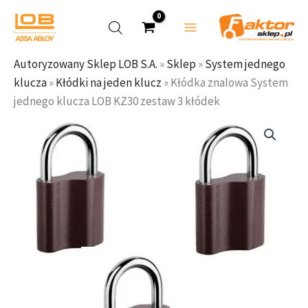
LOB
Przejdź
KZ30
do
zestaw
treści
3
Autoryzowany Sklep LOB S.A.
»
Sklep
»
System jednego
kłódek
klucza
»
Kłódki na jeden klucz
»
Kłódka znalowa System
jednego klucza LOB KZ30 zestaw 3 kłódek
ilość
Kłódka
znalowa
System
jednego
klucza
LOB
KZ30
zestaw
3
kłódek