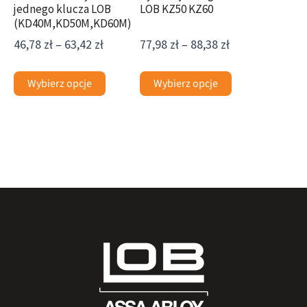
jednego klucza LOB
LOB KZ50 KZ60
produktu
produktu
(KD40M,KD50M,KD60M)
46,78
zł
–
63,42
zł
77,98
zł
–
88,38
zł
Wybierz opcje
Wybierz opcje