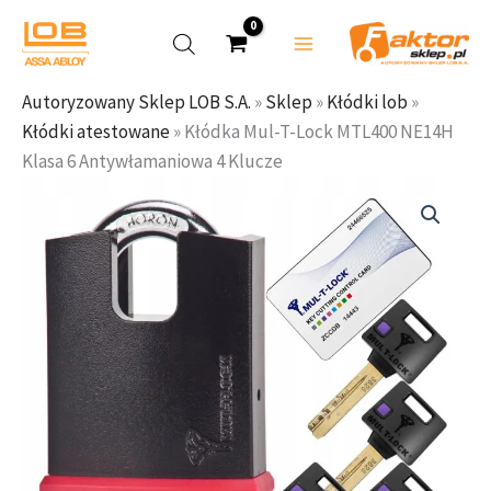
Mul-
Przejdź
T-
do
Lock
treści
MTL400
Autoryzowany Sklep LOB S.A.
»
Sklep
»
Kłódki lob
»
NE14H
Kłódki atestowane
»
Kłódka Mul-T-Lock MTL400 NE14H
Klasa
Klasa 6 Antywłamaniowa 4 Klucze
6
ilość
Antywłamaniowa
Kłódka
4
Mul-
Klucze
T-
Lock
MTL400
NE14H
Klasa
6
Antywłamaniowa
4