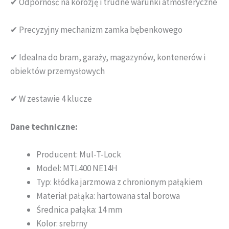
✔ Odporność na korozję i trudne warunki atmosferyczne
✔ Precyzyjny mechanizm zamka bębenkowego
✔ Idealna do bram, garaży, magazynów, kontenerów i
obiektów przemysłowych
✔ W zestawie 4 klucze
Dane techniczne:
Producent: Mul-T-Lock
Model: MTL400 NE14H
Typ: kłódka jarzmowa z chronionym pałąkiem
Materiał pałąka: hartowana stal borowa
Średnica pałąka: 14 mm
Kolor: srebrny