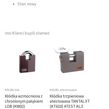
Stan: nowy
Inni Klienci kupili również
Pierwotna
Aktualna
cena
cena
-11%
-11%
wynosiła:
wynosi:
173,66 zł.
155,00 zł.
Kłódki lob
Kłódki atestowane
Kłódka wzmocniona z
Kłódka trzpieniowa
chronionym pałąkiem
atestowana TANTAL XT
LOB (KW02)
(KT610) ATEST KL.5